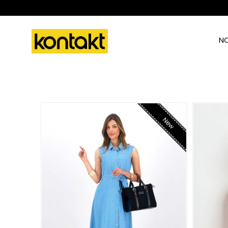
N
New