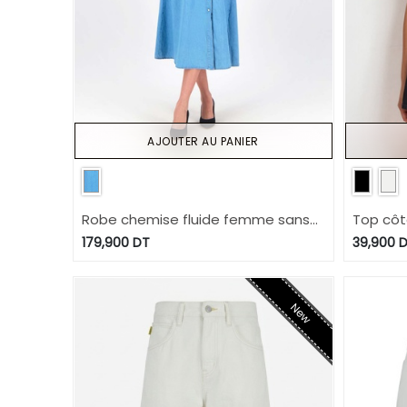
AJOUTER AU PANIER
Robe chemise fluide femme sans
Top côt
manche en jeans- CYLINE
179,900
DT
39,900
D
New