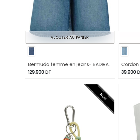
AJOUTER AU PANIER
Bermuda femme en jeans- BADIRA
Cordon b
2.0
poisoon
129,900
DT
39,900
D
New