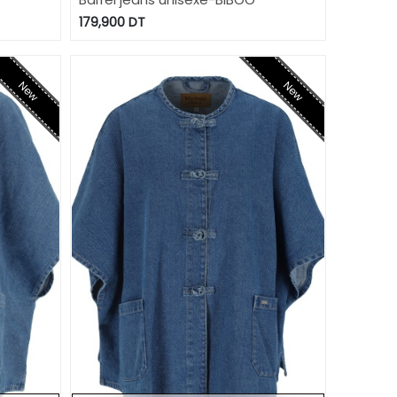
179,900
DT
New
New