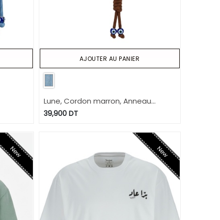
AJOUTER AU PANIER
Lune, Cordon marron, Anneau
passant
39,900
DT
New
New