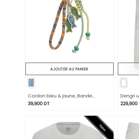
AJOUTER AU PANIER
Cordon bleu & jaune, Bande
Dengri 
multicouleur, 2 poissons jaune+ 1
39,900
DT
229,900
blanc
New