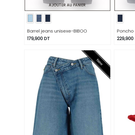
AJOUTER AU PANIER
Barrel jeans unisexe-BIBOO
Poncho
plaquée 
179,900
DT
229,900
New