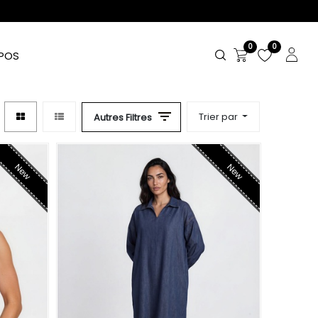
0
0
POS
Trier par
Autres Filtres
New
New