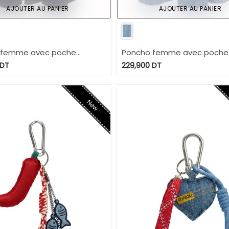
AJOUTER AU PANIER
AJOUTER AU PANIER
 femme avec poche
Poncho femme avec poche
- ZINA 2.0
plaquée - ZINA 2.0
DT
229,900
DT
New