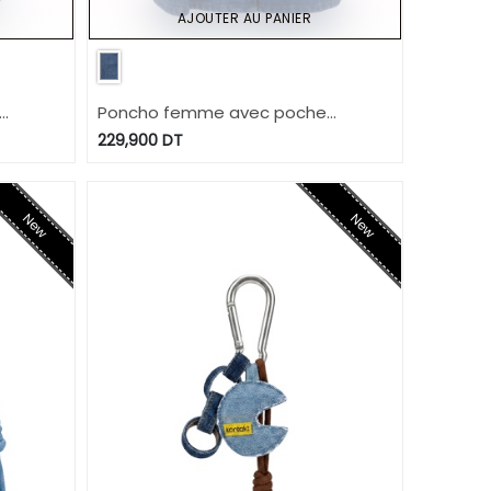
AJOUTER AU PANIER
Poncho femme avec poche
plaquée - ZINA 2.0
229,900
DT
New
New