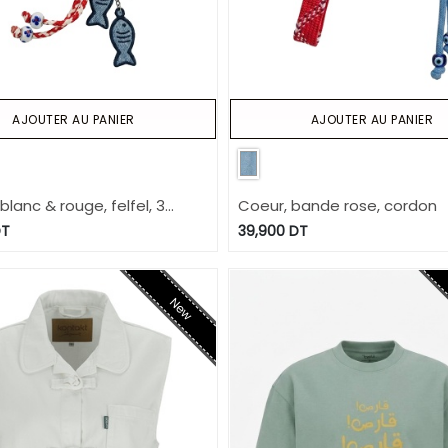
AJOUTER AU PANIER
AJOUTER AU PANIER
lanc & rouge, felfel, 3
Coeur, bande rose, cordon
s bleu fonce
T
39,900
DT
New