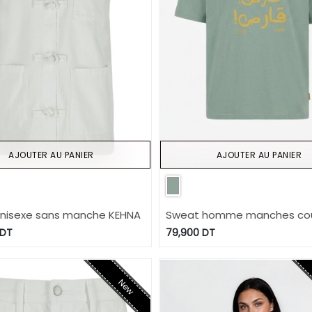
AJOUTER AU PANIER
AJOUTER AU PANIER
unisexe sans manche KEHNA
Sweat homme manches cour
قارص! قارص
DT
79,900
DT
New