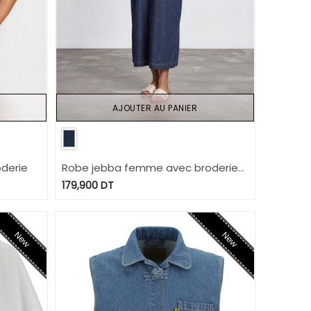
AJOUTER AU PANIER
derie
Robe jebba femme avec broderie
en jeans
179,900
DT
New
New