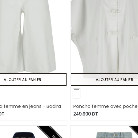
AJOUTER AU PANIER
AJOUTER AU PANIER
 femme en jeans - Badira
Poncho femme avec poche
plaquée - ZINA 2.0
DT
249,900
DT
New