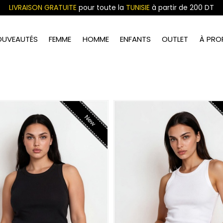
LIVRAISON GRATUITE
pour toute la
TUNISIE
à partir de 200 DT
OUVEAUTÉS
FEMME
HOMME
ENFANTS
OUTLET
À PRO
New