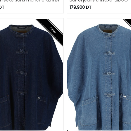
DT
179,900
DT
New