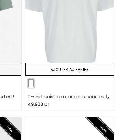
AJOUTER AU PANIER
tes !
T-shirt unisexe manches courtes برا
عاد
49,900
DT
New
New