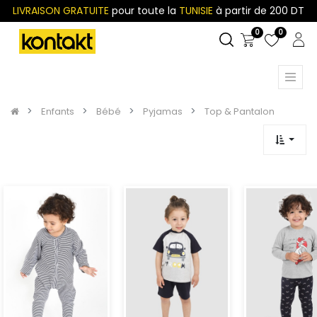
LIVRAISON GRATUITE
pour toute la
TUNISIE
à partir de 200 DT
0
0
Enfants
Bébé
Pyjamas
Top & Pantalon