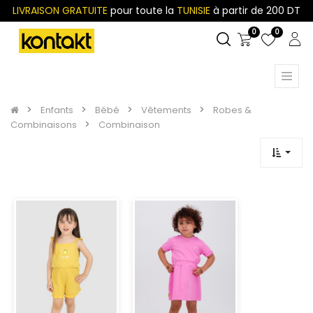
LIVRAISON GRATUITE
pour toute la
TUNISIE
à partir de 200 DT
0
0
Enfants
Bébé
Vêtements
Robes &
Combinaisons
Combinaison