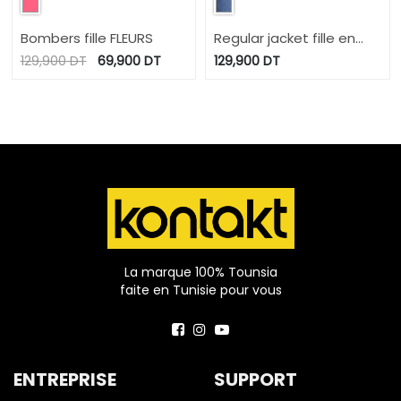
Bombers fille FLEURS
Regular jacket fille en
jeans
129,900
DT
69,900
DT
129,900
DT
La marque 100% Tounsia
faite en Tunisie pour vous
ENTREPRISE
SUPPORT