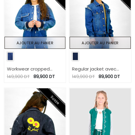
AJOUTER AU PANIER
AJOUTER AU PANIER
Workwear cropped
Regular jacket avec
jacket fille en jeans avec
épaules denudées en
149,900
DT
89,900
DT
149,900
DT
89,900
DT
piping
jeans avec détails
papillons sur poches
Solde