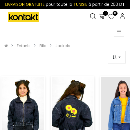
LIVRAISON GRATUITE
pour toute la
TUNISIE
à partir de 200 DT
0
0
Enfants
Fille
Jackets