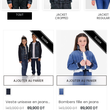
TOUT
JACKET
JACKET
CROPPED
REGULAR
Solde
Solde
AJOUTER AU PANIER
AJOUTER AU PANIER
Veste unisexe en jeans
Bombers fille en jeans
avec manches et
149,900
DT
89,900
DT
149,900
DT
89,900
DT