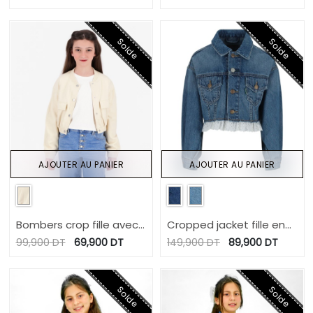
capuche en molleton
Solde
Solde
AJOUTER AU PANIER
AJOUTER AU PANIER
Bombers crop fille avec
Cropped jacket fille en
détails élastique
jeans avec broderie
99,900
DT
69,900
DT
149,900
DT
89,900
DT
anglaise
Solde
Solde