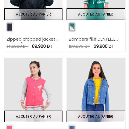
AJOUTER AU PANIER
AJOUTER AU PANIER
Zipped cropped jacket
Bombers fille DENTELLE
fille بَسكُوتة
BERBERE
149,900
DT
89,900
DT
129,900
DT
69,900
DT
AJOUTER AU PANIER
AJOUTER AU PANIER