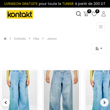
LIVRAISON GRATUITE
pour toute la
TUNISIE
à partir de 200 DT
0
0
Enfants
Fille
Jeans