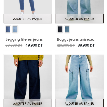
AJOUTER AU PANIER
AJOUTER AU PANIER
Jegging fille en jeans
Baggy jeans unisexe
enfant
99,900
DT
49,900
DT
129,900
DT
89,900
DT
AJOUTER AU PANIER
AJOUTER AU PANIER