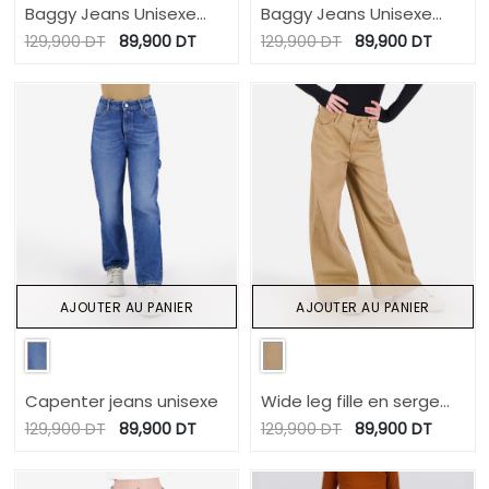
Baggy Jeans Unisexe
Baggy Jeans Unisexe
Enfant Bi-couleurs
Enfant Bi-couleurs
129,900
DT
89,900
DT
129,900
DT
89,900
DT
AJOUTER AU PANIER
AJOUTER AU PANIER
Capenter jeans unisexe
Wide leg fille en serge
de coton
129,900
DT
89,900
DT
129,900
DT
89,900
DT