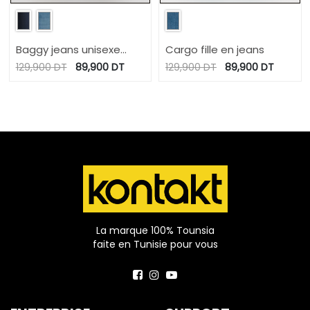
Baggy jeans unisexe
Cargo fille en jeans
enfant
129,900
DT
89,900
DT
129,900
DT
89,900
DT
La marque 100% Tounsia
faite en Tunisie pour vous