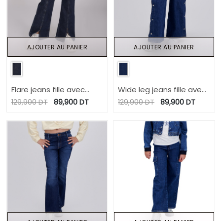
AJOUTER AU PANIER
AJOUTER AU PANIER
Flare jeans fille avec
Wide leg jeans fille avec
fentes devant
boutons pression
129,900
DT
89,900
DT
129,900
DT
89,900
DT