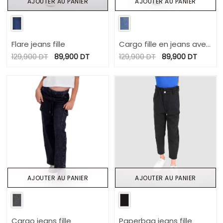
AJOUTER AU PANIER
AJOUTER AU PANIER
Flare jeans fille
Cargo fille en jeans avec
piping
129,900
DT
89,900
DT
129,900
DT
89,900
DT
AJOUTER AU PANIER
AJOUTER AU PANIER
Cargo jeans fille
Paperbag jeans fille