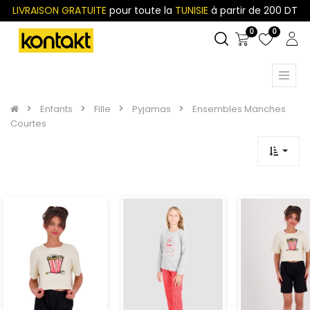
LIVRAISON GRATUITE
pour toute la
TUNISIE
à partir de 200 DT
0
0
Enfants
Fille
Pyjamas
Ensembles Manches
Courtes