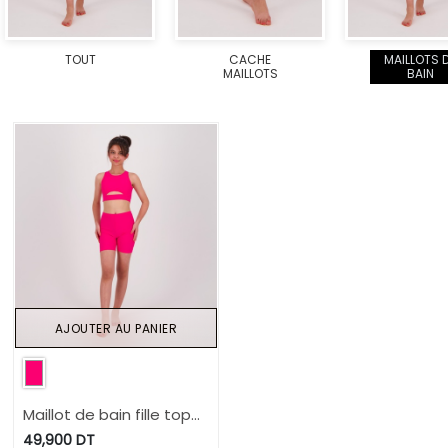
TOUT
CACHE
MAILLOTS 
MAILLOTS
BAIN
AJOUTER AU PANIER
Maillot de bain fille top
et short
49,900
DT