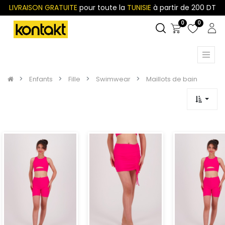
LIVRAISON GRATUITE
pour toute la
TUNISIE
à partir de 200 DT
0
0
Enfants
Fille
Swimwear
Maillots de bain