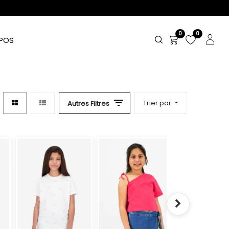
0
0
POS
Trier par
Autres Filtres