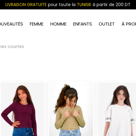
LIVRAISON GRATUITE
pour toute la
TUNISIE
à partir de 200 DT
OUVEAUTÉS
FEMME
HOMME
ENFANTS
OUTLET
À PRO
es courtes