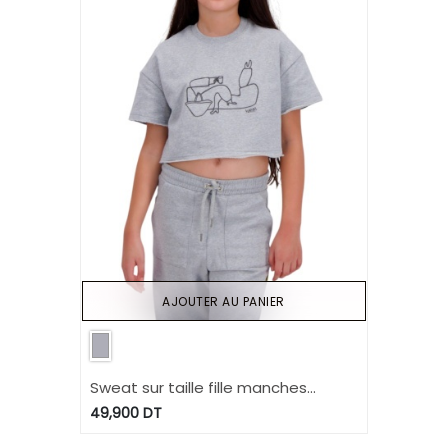
AJOUTER AU PANIER
Sweat sur taille fille manches
courtes 9A3DA M3A LIBNET
49,900
DT