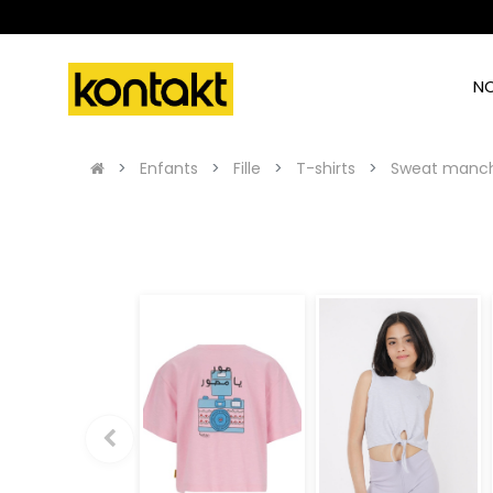
N
Enfants
Fille
T-shirts
Sweat manch