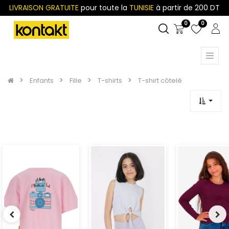
LIVRAISON GRATUITE
pour toute la
TUNISIE
à partir de 200 DT
0
0
Enfants
Fille
T-shirts
T-shirt côtelé