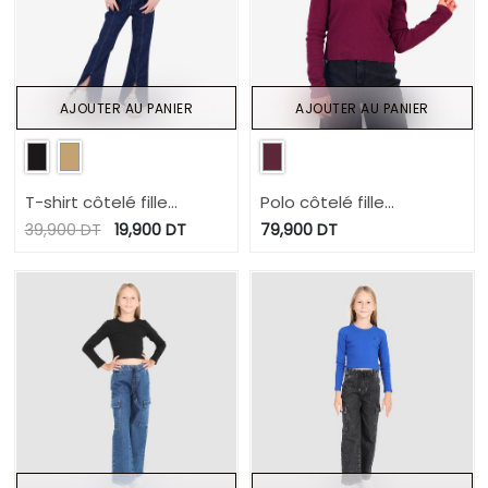
AJOUTER AU PANIER
AJOUTER AU PANIER
T-shirt côtelé fille
Polo côtelé fille
manches à volant en
manches longues
39,900
DT
19,900
DT
79,900
DT
chaine et trame