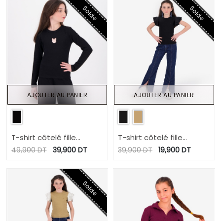
Solde
Solde
AJOUTER AU PANIER
AJOUTER AU PANIER
T-shirt côtelé fille
T-shirt côtelé fille
manches longues avec
manches à volant en
49,900
DT
39,900
DT
39,900
DT
19,900
DT
cut out lapin
chaine et trame
Solde