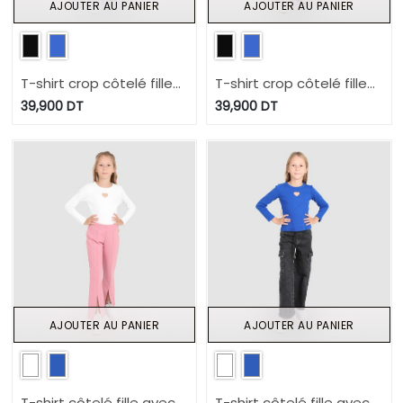
AJOUTER AU PANIER
AJOUTER AU PANIER
T-shirt crop côtelé fille
T-shirt crop côtelé fille
manches longues
manches longues
39,900
DT
39,900
DT
AJOUTER AU PANIER
AJOUTER AU PANIER
T-shirt côtelé fille avec
T-shirt côtelé fille avec