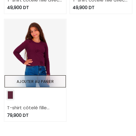
cut out cœur
cut out cœur
49,900
DT
49,900
DT
AJOUTER AU PANIER
T-shirt côtelé fille
manches longues avec
79,900
DT
noeuds