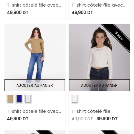
T-shirt côtelé fille avec
T-shirt côtelé fille avec
épaules dénudées
épaules dénudées
49,900
DT
49,900
DT
Solde
AJOUTER AU PANIER
AJOUTER AU PANIER
T-shirt côtelé fille avec
T-shirt côtelé fille
épaules dénudées
manches longues avec
49,900
DT
49,900
DT
39,900
DT
cut out fleur