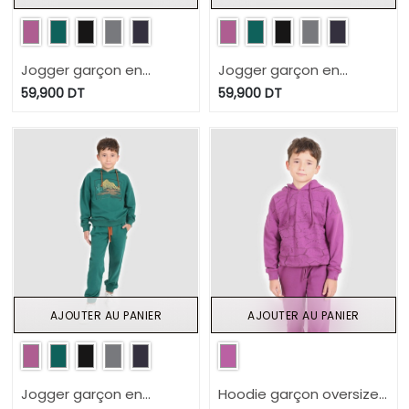
Jogger garçon en
Jogger garçon en
molleton
molleton
59,900
DT
59,900
DT
AJOUTER AU PANIER
AJOUTER AU PANIER
Jogger garçon en
Hoodie garçon oversized