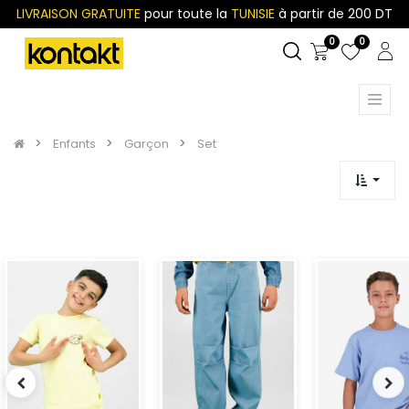
LIVRAISON GRATUITE
pour toute la
TUNISIE
à partir de 200 DT
0
0
Enfants
Garçon
Set