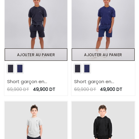
AJOUTER AU PANIER
AJOUTER AU PANIER
Short garçon en
Short garçon en
molleton délavé
molleton délavé
69,900
DT
49,900
DT
69,900
DT
49,900
DT