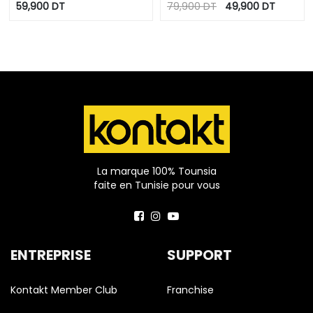
molleton
avec effet CRAQUE
59,900
DT
79,900
DT
49,900
DT
La marque 100% Tounsia
faite en Tunisie pour vous
ENTREPRISE
SUPPORT
Kontakt Member Club
Franchise