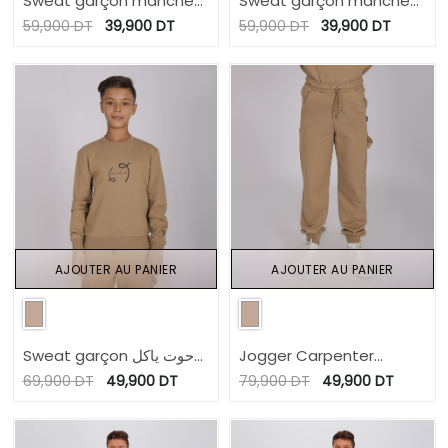
Sweat garçon manches
Sweat garçon manches
courtes délavé avec
courtes délavé avec
59,900
DT
39,900
DT
59,900
DT
39,900
DT
logo
logo
AJOUTER AU PANIER
AJOUTER AU PANIER
Sweat garçon حوت ياكل
Jogger Carpenter
حوت
garçon en molleton
69,900
DT
49,900
DT
79,900
DT
49,900
DT