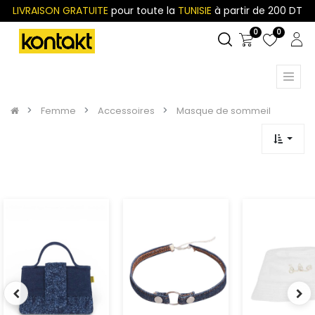
LIVRAISON GRATUITE
pour toute la
TUNISIE
à partir de 200 DT
0
0
Femme
Accessoires
Masque de sommeil