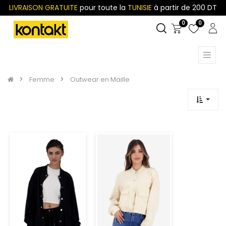
LIVRAISON GRATUITE
pour toute la
TUNISIE
à partir de 200 DT
0
0
Femme
Outwear en Maille