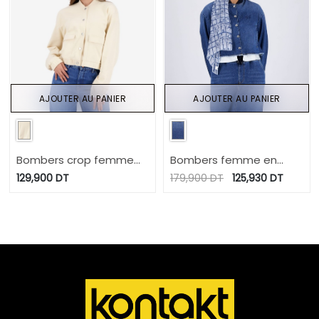
AJOUTER AU PANIER
AJOUTER AU PANIER
Bombers crop femme
Bombers femme en
avec détails élastique
jeans- BODOUR
129,900
DT
179,900
DT
125,930
DT