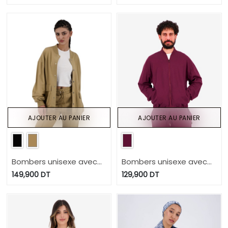
AJOUTER AU PANIER
AJOUTER AU PANIER
Bombers unisexe avec
Bombers unisexe avec
poche à rabat
poche passepoilé
149,900
DT
129,900
DT