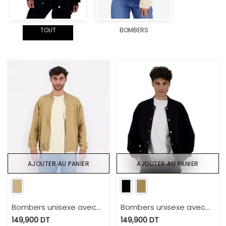
TOUT
BOMBERS
AJOUTER AU PANIER
AJOUTER AU PANIER
Bombers unisexe avec
Bombers unisexe avec
poches passepoilés
poche à rabat
149,900
DT
149,900
DT