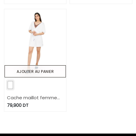
AJOUTER AU PANIER
Cache maillot femme
avec cordon de serrage
79,900
DT