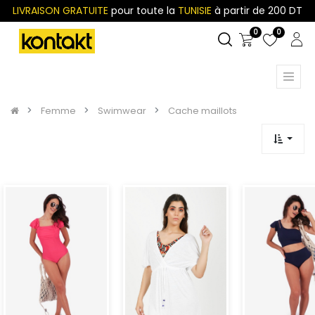
LIVRAISON GRATUITE
pour toute la
TUNISIE
à partir de 200 DT
0
0
Femme
Swimwear
Cache maillots