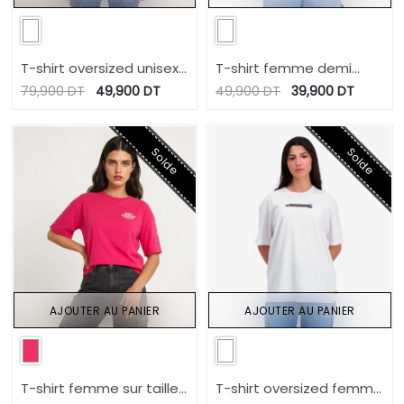
T-shirt oversized unisexe
T-shirt femme demi
manches courtes FAST
manche نوارة
79,900
DT
49,900
DT
49,900
DT
39,900
DT
AND FURIOUS
Solde
Solde
AJOUTER AU PANIER
AJOUTER AU PANIER
T-shirt femme sur taille
T-shirt oversized femme