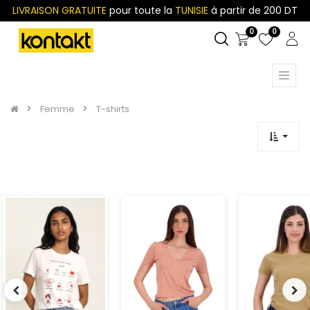
LIVRAISON GRATUITE
pour toute la
TUNISIE
à partir de 200 DT
0
0
Femme
T-shirts