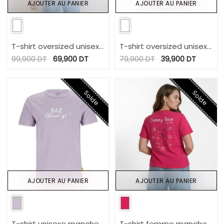
AJOUTER AU PANIER
AJOUTER AU PANIER
T-shirt oversized unisexe
T-shirt oversized unisexe
manches courtes JARIDA
manches courtes شايخة
99,900
DT
69,900
DT
79,900
DT
39,900
DT
لعباد
Solde
Solde
AJOUTER AU PANIER
AJOUTER AU PANIER
T-shirt unisexe manches
T-shirt femme manches