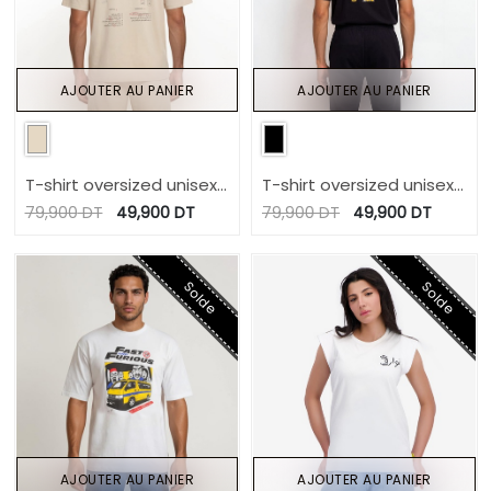
AJOUTER AU PANIER
AJOUTER AU PANIER
T-shirt oversized unisexe
T-shirt oversized unisexe
manches courtes عيش
manches courtes PROUD
79,900
DT
49,900
DT
79,900
DT
49,900
DT
تونسي
TUNISIAN
Solde
Solde
AJOUTER AU PANIER
AJOUTER AU PANIER