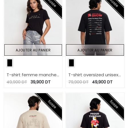
Solde
Solde
AJOUTER AU PANIER
AJOUTER AU PANIER
T-shirt femme manches
T-shirt oversized unisexe
courtes إلي ليك ليك
manches courtes K tn
49,900
DT
39,900
DT
79,900
DT
49,900
DT
NON STOP TV SHOW
Solde
Solde