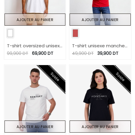
AJOUTER AU PANIER
AJOUTER AU PANIER
T-shirt oversized unisexe
T-shirt unisexe manches
manches courtes JARIDA
courtes contrasté تونس
99,900
DT
69,900
DT
49,900
DT
39,900
DT
تجمعنا
Solde
Solde
AJOUTER AU PANIER
AJOUTER AU PANIER