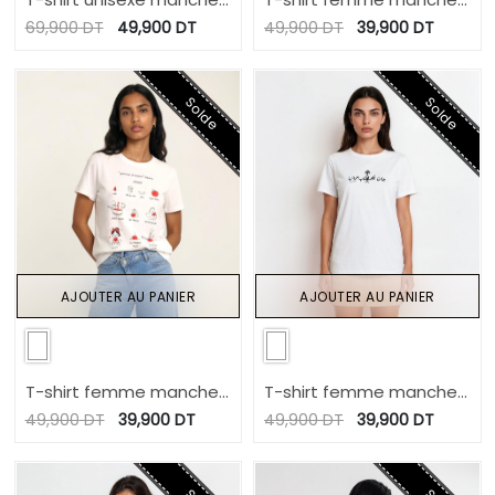
courtes délavé BAZ تو
courtes Gummy Bear
69,900
DT
49,900
DT
49,900
DT
39,900
DT
تسلك
Solde
Solde
AJOUTER AU PANIER
AJOUTER AU PANIER
T-shirt femme manches
T-shirt femme manches
courtes Pomme
courtes جات تكحلها عماتها
49,900
DT
39,900
DT
49,900
DT
39,900
DT
D’amour