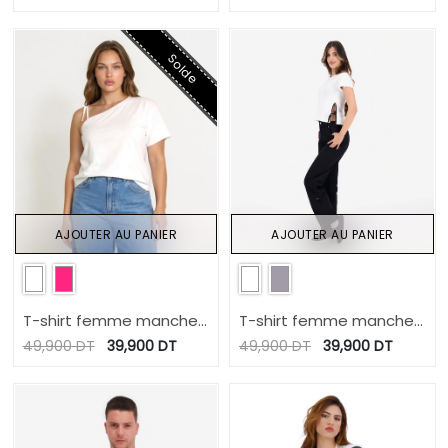
MIND
Solde
AJOUTER AU PANIER
AJOUTER AU PANIER
T-shirt femme manche
T-shirt femme manches
dénudé avec broderie
courtes avec noeuds sur
49,900
DT
39,900
DT
49,900
DT
39,900
DT
le cotés