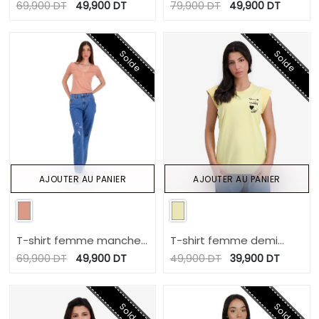
avec boutons pression
إلي تعدى وفاااااات
69,900
DT
49,900
DT
79,900
DT
49,900
DT
ONLY POSITIVE VIBES
Solde
Solde
AJOUTER AU PANIER
AJOUTER AU PANIER
T-shirt femme manches
T-shirt femme demi
courtes col tunisien
manche من قلب للقلب
69,900
DT
49,900
DT
49,900
DT
39,900
DT
Solde
Solde