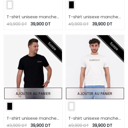
T-shirt unisexe manches
T-shirt unisexe manches
courtes CONSCIOUS
courtes KONTAKT TEES
49,900
DT
39,900
DT
49,900
DT
39,900
DT
DESIGN
Solde
Solde
AJOUTER AU PANIER
AJOUTER AU PANIER
T-shirt unisexe manches
T-shirt unisexe manches
courtes CIRCULARITY IN
courtes KONTAKT TEES
49,900
DT
39,900
DT
49,900
DT
39,900
DT