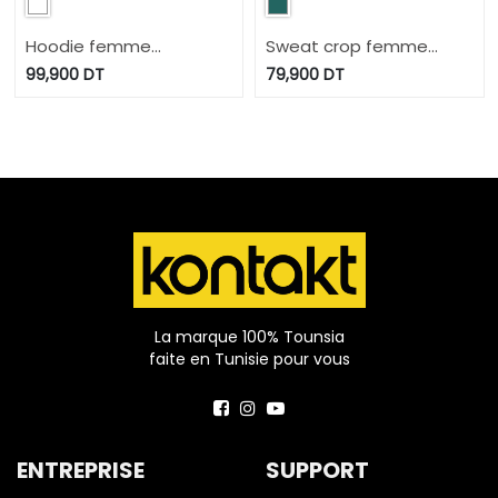
Hoodie femme
Sweat crop femme
oversized sans manches
manches courtes قنبلة
99,900
DT
79,900
DT
متع زين
RITEK ما NAARAFوين
La marque 100% Tounsia
faite en Tunisie pour vous
ENTREPRISE
SUPPORT