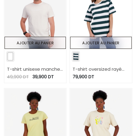
AJOUTER AU PANIER
AJOUTER AU PANIER
T-shirt unisexe manches
T-shirt oversized rayé
courtes KONTAKT TEES
femme manches
49,900
DT
39,900
DT
79,900
DT
2.0
courtes