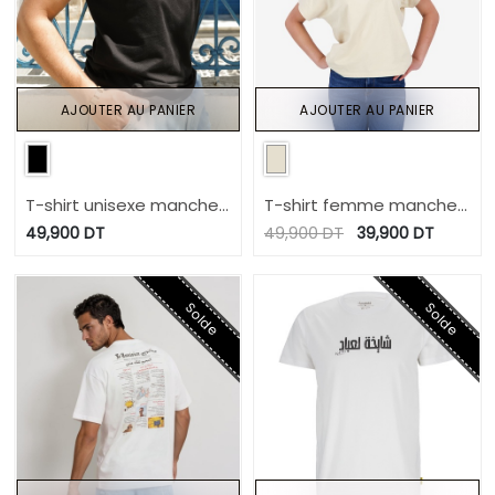
AJOUTER AU PANIER
AJOUTER AU PANIER
T-shirt unisexe manches
T-shirt femme manche
courtes لاباس؟ cv?
tombante MADE IN
49,900
DT
49,900
DT
39,900
DT
TUNISIA
Solde
Solde