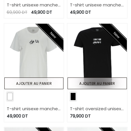
T-shirt unisexe manches
T-shirt unisexe manches
courtes برا عاد
courtes délavé ! فهمتني
69,900
DT
49,900
DT
49,900
DT
New
New
AJOUTER AU PANIER
AJOUTER AU PANIER
T-shirt unisexe manches
T-shirt oversized unisexe
courtes avec broderie برا
manches courtes I
49,900
DT
79,900
DT
DON'T CARE وديما يمشي
عاد