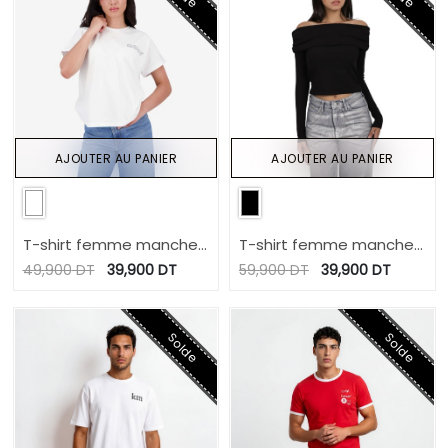
AJOUTER AU PANIER
AJOUTER AU PANIER
T-shirt femme manche
T-shirt femme manches
tombante LOW IMPACT
longues col bateau
49,900
DT
39,900
DT
59,900
DT
39,900
DT
Solde
Solde