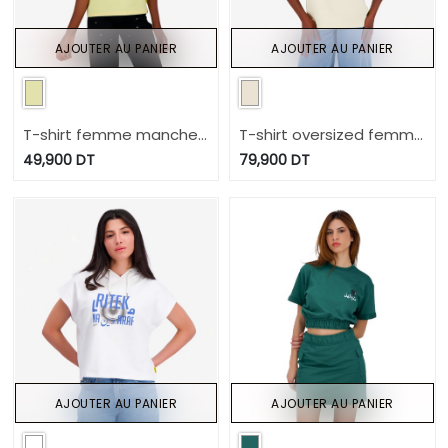
AJOUTER AU PANIER
AJOUTER AU PANIER
T-shirt femme manches
T-shirt oversized femme
courtes 365 DAYS ذكريات
manches courtes LOVELY
49,900
DT
79,900
DT
PAINTING
AJOUTER AU PANIER
AJOUTER AU PANIER