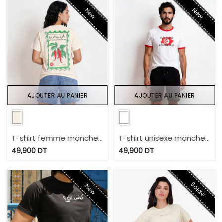
New
New
AJOUTER AU PANIER
AJOUTER AU PANIER
T-shirt femme manches
T-shirt unisexe manches
courtes contrasté نسور
courtes الجمهورية التونسية
49,900
DT
49,900
DT
قرطاج ديما فالعلالي
Solde
New