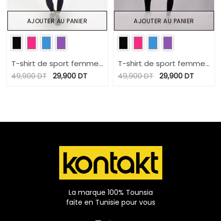
AJOUTER AU PANIER
AJOUTER AU PANIER
T-shirt de sport femme
T-shirt de sport femme
manches courtes
manches courtes
49,900
DT
29,900
DT
49,900
DT
29,900
DT
La marque 100% Tounsia
faite en Tunisie pour vous