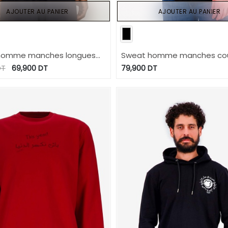
AJOUTER AU PANIER
AJOUTER AU PANIER
homme manches longues
Sweat homme manches co
N
avec déchirures SPACE تونس
T
69,900
DT
79,900
DT