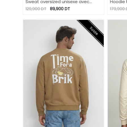
Sweat oversized unisexe avec
Hoodie 
poches coté دزو خوه طاح في الشربة
laser -
129,900
DT
89,900
DT
179,900
Solde