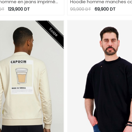
homme en jeans imprimé
Hoodie homme manches co
 HOUSSEIN
برشا زهر
DT
129,900
DT
99,900
DT
69,900
DT
Solde