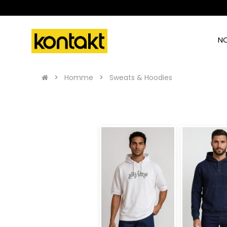
N
Homme
Sweats & Hoodies