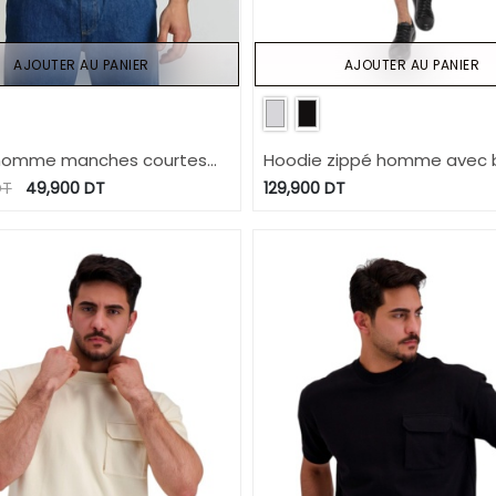
AJOUTER AU PANIER
AJOUTER AU PANIER
homme manches courtes
Hoodie zippé homme avec b
che soufflet imprimé feuille
T
49,900
DT
129,900
DT