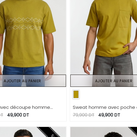
AJOUTER AU PANIER
AJOUTER AU PANIER
avec découpe homme
Sweat homme avec poche 
que Géométrique
T
49,900
DT
79,900
DT
49,900
DT