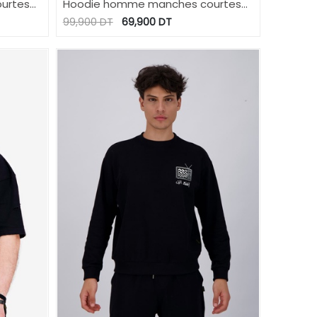
urtes
Hoodie homme manches courtes
KTN
99,900
DT
69,900
DT