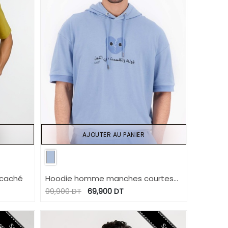
AJOUTER AU PANIER
caché
Hoodie homme manches courtes
فولة و تقسمت في اثنين
99,900
DT
69,900
DT