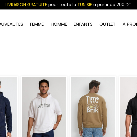
LIVRAISON GRATUITE
pour toute la
TUNISIE
à partir de 200 DT
OUVEAUTÉS
FEMME
HOMME
ENFANTS
OUTLET
À PRO