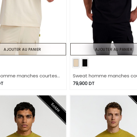
AJOUTER AU PANIER
AJOUTER AU PANIER
homme manches courtes
Sweat homme manches co
che soufflet
avec poche soufflet
T
79,900
DT
Solde