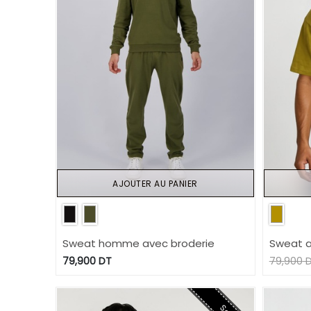
AJOUTER AU PANIER
Sweat homme avec broderie
Sweat 
Arabes
79,900
DT
79,900
D