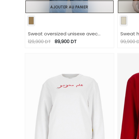
AJOUTER AU PANIER
Sweat oversized unisexe avec
Sweat 
poches coté Time For a Brik
CAPUCI
129,900
DT
89,900
DT
99,900
D