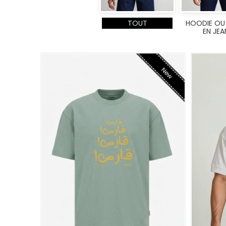
TOUT
HOODIE OU
EN JEA
New