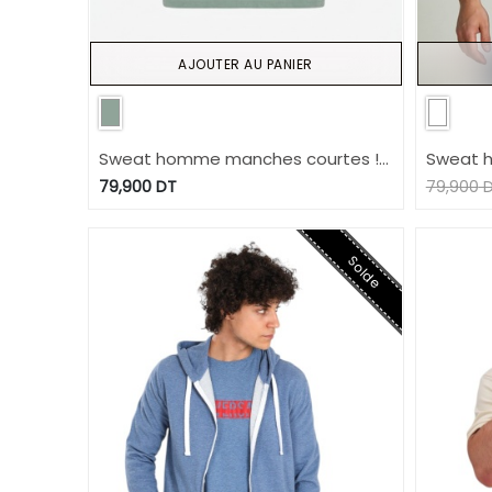
AJOUTER AU PANIER
Sweat homme manches courtes !
Sweat 
قارص! قارص
avec po
79,900
DT
79,900
D
Solde