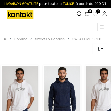
LIVRAISON GRATUITE
pour toute la
TUNISIE
à partir de 200 DT
0
0
Homme
Sweats & Hoodies
SWEAT OVERSIZED