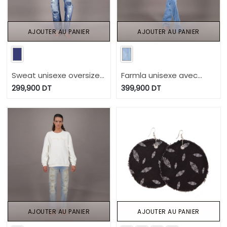
AJOUTER AU PANIER
AJOUTER AU PANIER
Sweat unisexe oversized
Farmla unisexe avec
avec déchirure Heavy
doublure matelassé en
299,900
DT
399,900
DT
Used Effect - TUNIS
jeans UPCYCLING
FASHION WEEK 2024
METHODS - TUNIS
FASHION WEEK 2024
AJOUTER AU PANIER
AJOUTER AU PANIER