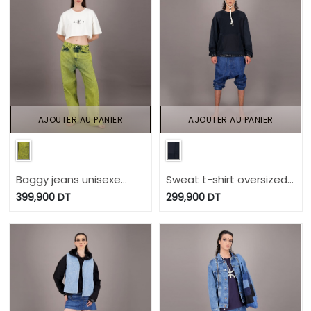
AJOUTER AU PANIER
AJOUTER AU PANIER
Baggy jeans unisexe
Sweat t-shirt oversized
Heavy Used Effect -
unisexe IMPRIME BERBERE
399,900
DT
299,900
DT
TUNIS FASHION WEEK
UPCYCLING METHODS -
2024
TUNIS FASHION WEEK
2024