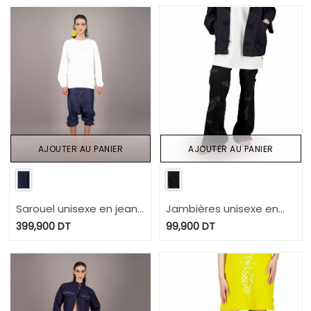
WEEK 2024
AJOUTER AU PANIER
AJOUTER AU PANIER
Sarouel unisexe en jeans
Jambières unisexe en
Selvedge And Raw Look
jeans IMPRIME BERBERE
399,900
DT
99,900
DT
TNFW
HEAVY PRINT AND LASER -
TUNIS FASHION WEEK
2024