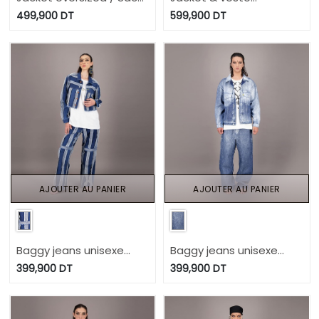
unisexe en jeans Modular
oversized unisexe en
499,900
DT
599,900
DT
- TUNIS FASHION WEEK
jeans Modular TNFW
2024
AJOUTER AU PANIER
AJOUTER AU PANIER
Baggy jeans unisexe
Baggy jeans unisexe
UPCYCLING METHODS -
Heavy Used Effect -
399,900
DT
399,900
DT
TUNIS FASHION WEEK
TUNIS FASHION WEEK
2024
2024