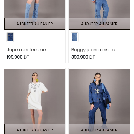
AJOUTER AU PANIER
AJOUTER AU PANIER
Jupe mini femme
Baggy jeans unisexe
UPCYCLING METHODS -
Modular - TUNIS FASHION
199,900
DT
399,900
DT
TUNIS FASHION WEEK
WEEK 2024
2024
AJOUTER AU PANIER
AJOUTER AU PANIER