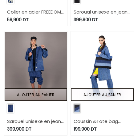
Colier en acier FREEDOM
Saroual unisexe en jeans
UPCYCLING METHODS -
IMPRIME BERBERE HEAVY
59,900
DT
399,900
DT
TUNIS FASHION WEEK
PRINT AND LASER TNFW
2024
AJOUTER AU PANIER
AJOUTER AU PANIER
Sarouel unisexe en jeans
Coussin &Tote bag
UPCYCLING METHODS
format 49/39 en jeans
399,900
DT
199,900
DT
TNFW
Modular - TUNIS FASHION