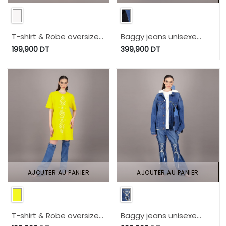
T-shirt & Robe oversized
Baggy jeans unisexe
unisexe Modular MOTIF
UPCYCLING METHODS -
199,900
DT
399,900
DT
BERBERE HEAVY PRINT AND
TUNIS FASHION WEEK
LASER - TUNIS FASHION
2024
WEEK 2024
AJOUTER AU PANIER
AJOUTER AU PANIER
T-shirt & Robe oversized
Baggy jeans unisexe