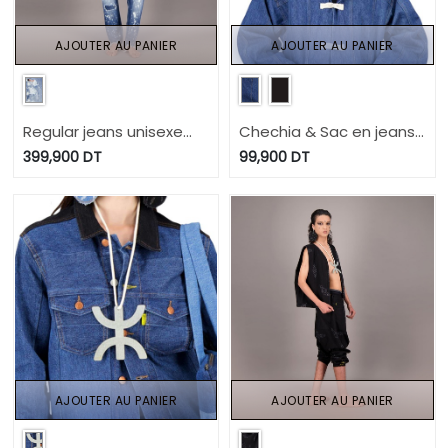
AJOUTER AU PANIER
AJOUTER AU PANIER
Regular jeans unisexe
Chechia & Sac en jeans
Heavy Used Effect -
Modular - TUNIS FASHION
399,900
DT
99,900
DT
TUNIS FASHION WEEK
WEEK 2024
2024
AJOUTER AU PANIER
AJOUTER AU PANIER