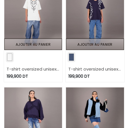
AJOUTER AU PANIER
AJOUTER AU PANIER
T-shirt oversized unisexe
T-shirt oversized unisexe
MOTIF BERBERE Heavy
Modular - TUNIS FASHION
199,900
DT
199,900
DT
Used Effect - TUNIS
WEEK 2024
FASHION WEEK 2024