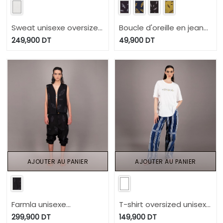
Sweat unisexe oversized
Boucle d'oreille en jeans
كون كيما انتي Selvedge
HEAVY PRINT EFFECT -
249,900
DT
49,900
DT
And Raw Look - TUNIS
TUNIS FASHION WEEK
FASHION WEEK 2024
2024
AJOUTER AU PANIER
AJOUTER AU PANIER
Farmla unisexe
T-shirt oversized unisexe
matelassé en jeans
كون كيما انتي UPCYCLING
299,900
DT
149,900
DT