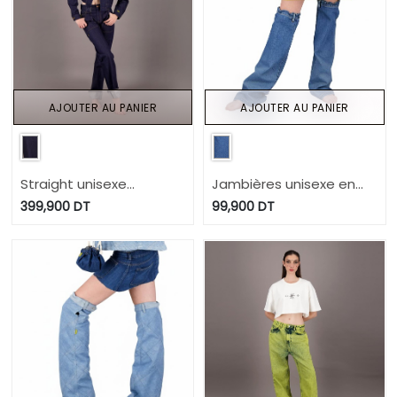
AJOUTER AU PANIER
AJOUTER AU PANIER
Straight unisexe
Jambières unisexe en
selvedge avec revers en
jeans Modular - TUNIS
399,900
DT
99,900
DT
jeans Selvedge And Raw
FASHION WEEK 2024
Look - TUNIS FASHION
WEEK 2024