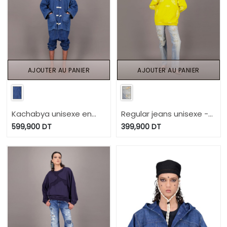
AJOUTER AU PANIER
AJOUTER AU PANIER
Kachabya unisexe en
Regular jeans unisexe -
jeans UPCYCLING
TUNIS FASHION WEEK
599,900
DT
399,900
DT
METHODS - TUNIS
2024
FASHION WEEK 2024