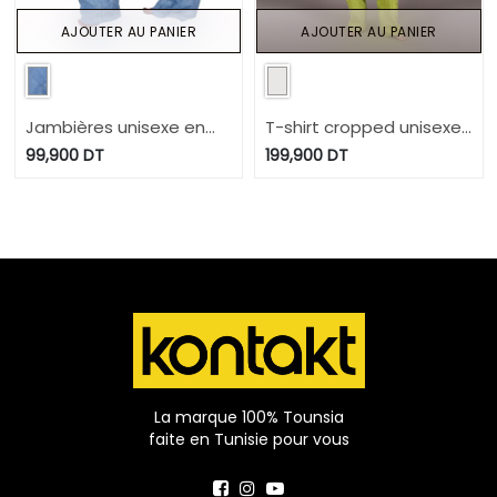
AJOUTER AU PANIER
AJOUTER AU PANIER
Jambières unisexe en
T-shirt cropped unisexe
jeans UPCYCLING
FREEDOM Selvedge And
99,900
DT
199,900
DT
METHODS - TUNIS
Raw Look - TUNIS
FASHION WEEK 2024
FASHION WEEK 2024
La marque 100% Tounsia
faite en Tunisie pour vous