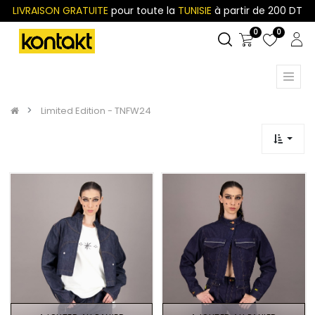
LIVRAISON GRATUITE
pour toute la
TUNISIE
à partir de 200 DT
0
0
Limited Edition - TNFW24