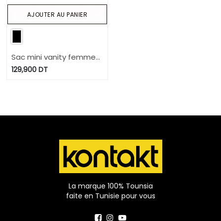
AJOUTER AU PANIER
Sac mini vanity femme
en jeans et cuir
129,900
DT
La marque 100% Tounsia
faite en Tunisie pour vous