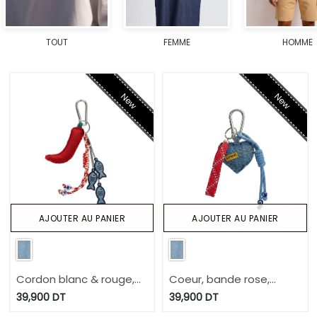
TOUT
FEMME
HOMME
New
New
AJOUTER AU PANIER
AJOUTER AU PANIER
Cordon blanc & rouge,
Coeur, bande rose,
felfel, 3 poisoons bleu
cordon
39,900
DT
39,900
DT
fonce