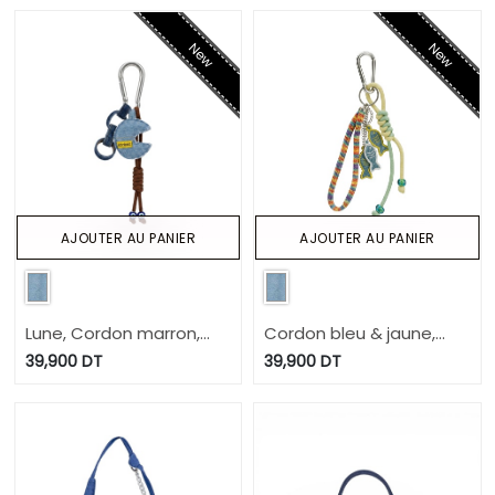
New
New
AJOUTER AU PANIER
AJOUTER AU PANIER
Lune, Cordon marron,
Cordon bleu & jaune,
Anneau passant
Bande multicouleur, 2
39,900
DT
39,900
DT
poissons jaune+ 1 blanc