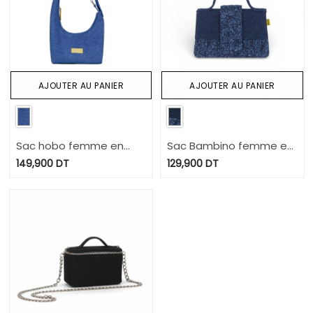
AJOUTER AU PANIER
AJOUTER AU PANIER
Sac hobo femme en
Sac Bambino femme en
jeans
jeans et cuir
149,900
DT
129,900
DT