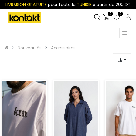
LIVRAISON GRATUITE
pour toute la
TUNISIE
à partir de 200 DT
0
0
Nouveautés
Accessoires