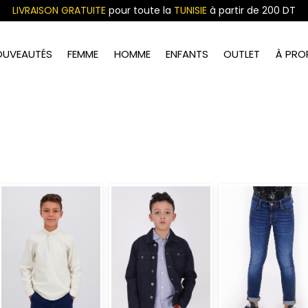
LIVRAISON GRATUITE
pour toute la
TUNISIE
à partir de 200 DT
OUVEAUTÉS
FEMME
HOMME
ENFANTS
OUTLET
À PRO