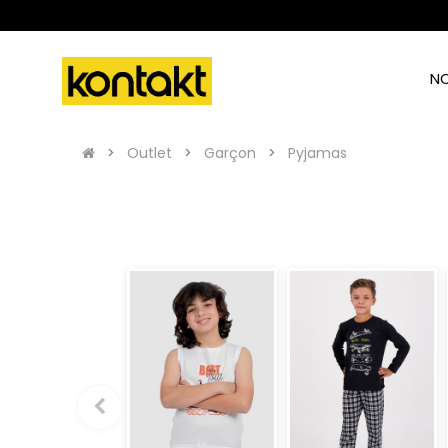
N
Outlet
Garçon
Pyjamas