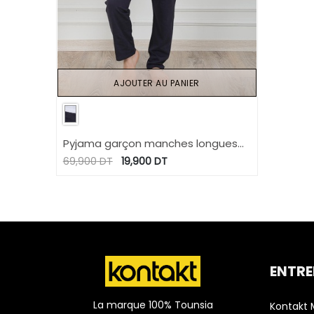
AJOUTER AU PANIER
Pyjama garçon manches longues
LITTLE NIPPER
69,900
DT
19,900
DT
ENTRE
La marque 100% Tounsia
Kontakt