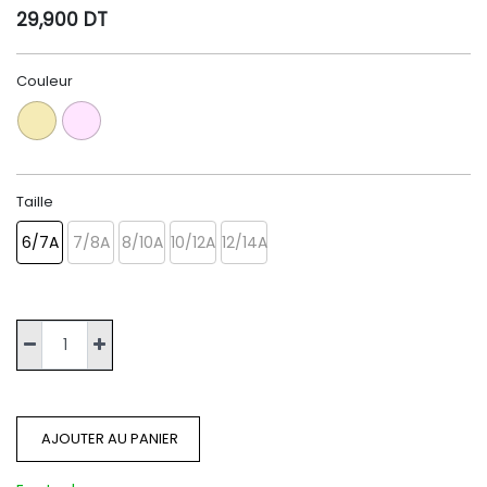
29,900
DT
Couleur
Taille
6/7A
7/8A
8/10A
10/12A
12/14A
AJOUTER AU PANIER