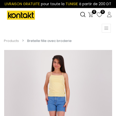
LIVRAISON GRATUITE
pour toute la
TUNISIE
à partir de 200 DT
0
0
Products
Bretelle fille avec broderie