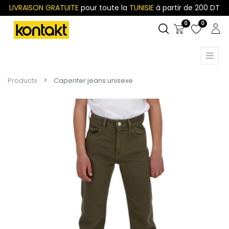
LIVRAISON GRATUITE
pour toute la
TUNISIE
à partir de 200 DT
0
0
Products
Capenter jeans unisexe