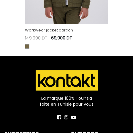
Workwear jacket garçon
149,900
DT
69,900
DT
La marque 100% Tounsia
faite en Tunisie pour vous