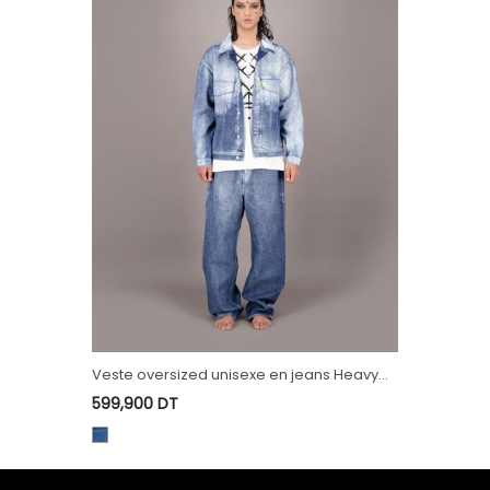
exe en jeans Heavy
T-shirt oversized unisexe MOTIF BERBERE
FASHION WEEK 2024
Heavy Used Effect - TUNIS FASHION WEEK
199,900
DT
2024