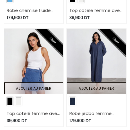
Robe chemise fluide
Top côtelé femme avec
femme sans manche en
broderie
179,900
DT
39,900
DT
jeans- CYLINE
New
New
AJOUTER AU PANIER
AJOUTER AU PANIER
Top côtelé femme avec
Robe jebba femme
broderie
avec broderie en jeans
39,900
DT
179,900
DT