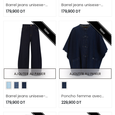
Barrel jeans unisexe-
Barrel jeans unisexe-
BIBOO
BIBOO
179,900
DT
179,900
DT
New
New
AJOUTER AU PANIER
AJOUTER AU PANIER
Barrel jeans unisexe-
Poncho femme avec
BIBOO
poche plaquée - ZINA 2.0
179,900
DT
229,900
DT