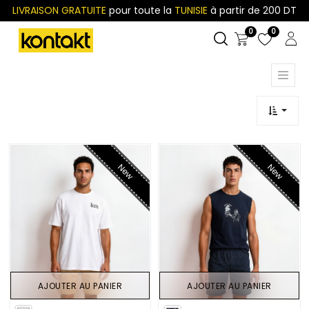
LIVRAISON GRATUITE
pour toute la
TUNISIE
à partir de 200 DT
0
0
New
New
AJOUTER AU PANIER
AJOUTER AU PANIER