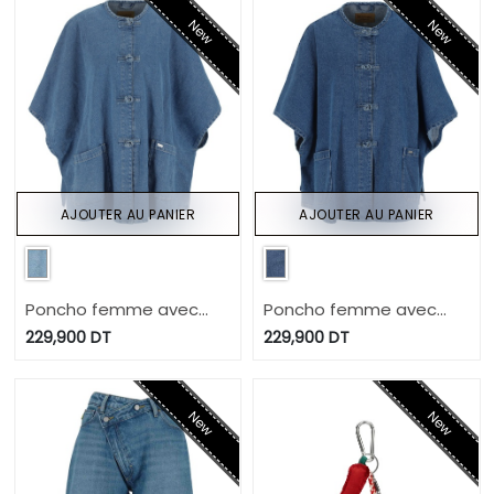
New
New
AJOUTER AU PANIER
AJOUTER AU PANIER
Poncho femme avec
Poncho femme avec
poche plaquée - ZINA 2.0
poche plaquée - ZINA 2.0
229,900
DT
229,900
DT
New
New