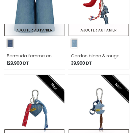
AJOUTER AU PANIER
AJOUTER AU PANIER
Bermuda femme en
Cordon blanc & rouge,
jeans- BADIRA 2.0
felfel, 3 poisoons bleu
129,900
DT
39,900
DT
fonce
New
New