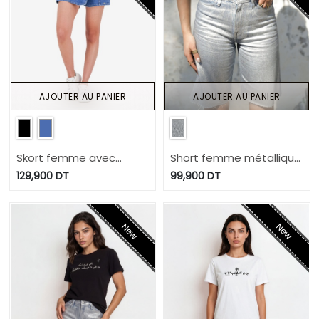
AJOUTER AU PANIER
AJOUTER AU PANIER
Skort femme avec
Short femme métallique
noued en jeans -
- NERMINE
129,900
DT
99,900
DT
SOUKAINA 2.0
New
New