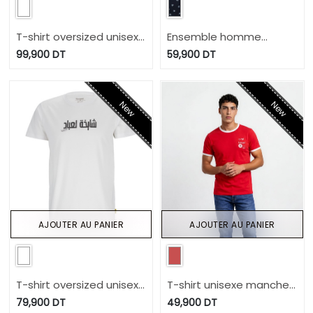
T-shirt oversized unisexe
Ensemble homme
manches courtes JARIDA
débardeur et short
99,900
DT
59,900
DT
سيبني خنشطح
New
New
AJOUTER AU PANIER
AJOUTER AU PANIER
T-shirt oversized unisexe
T-shirt unisexe manches
courtes contrasté تونس
manches courtes شايخة
79,900
DT
49,900
DT