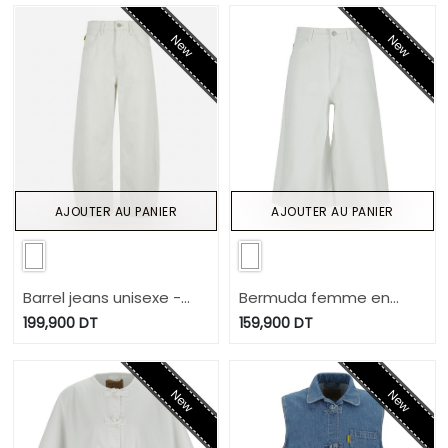
New
New
AJOUTER AU PANIER
AJOUTER AU PANIER
Barrel jeans unisexe -
Bermuda femme en
BIBOO
jeans - Badira
199,900
DT
159,900
DT
New
New