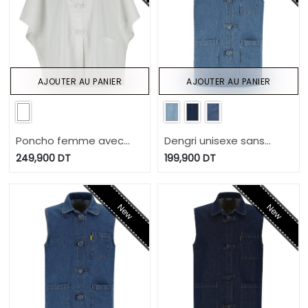
AJOUTER AU PANIER
AJOUTER AU PANIER
Poncho femme avec
Dengri unisexe sans
poche plaquée - ZINA 2.0
manche KEHNA
249,900
DT
199,900
DT
New
New