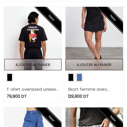
تجمعنا
لعباد
New
New
AJOUTER AU PANIER
AJOUTER AU PANIER
T-shirt oversized unisexe
Skort femme avec
manches courtes PROUD
noued en jeans -
79,900
DT
129,900
DT
TUNISIAN
SOUKAINA 2.0
New
New