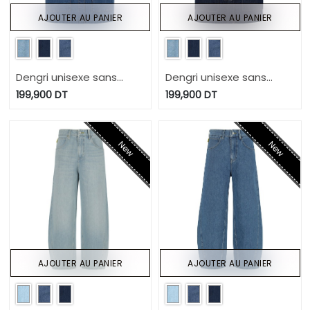
AJOUTER AU PANIER
AJOUTER AU PANIER
Dengri unisexe sans
Dengri unisexe sans
manche KEHNA
manche KEHNA
199,900
DT
199,900
DT
New
New
AJOUTER AU PANIER
AJOUTER AU PANIER