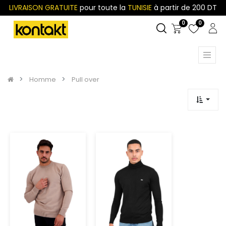
LIVRAISON GRATUITE
pour toute la
TUNISIE
à partir de 200 DT
0
0
Homme
Pull over