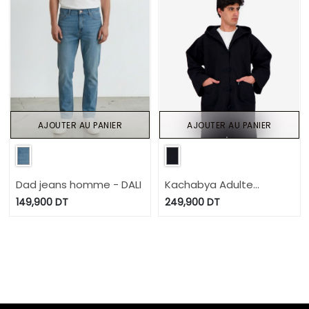
AJOUTER AU PANIER
AJOUTER AU PANIER
Dad jeans homme - DALI
Kachabya Adulte
unisexe en jeans
149,900
DT
249,900
DT