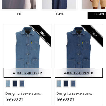
TOUT
FEMME
HOMME
New
New
AJOUTER AU PANIER
AJOUTER AU PANIER
Dengri unisexe sans
Dengri unisexe sans
manche KEHNA
manche KEHNA
199,900
DT
199,900
DT