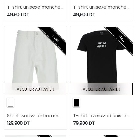
T-shirt unisexe manches
T-shirt unisexe manches
courtes avec broderie برا
courtes برا عاد
49,900
DT
49,900
DT
عاد
New
New
AJOUTER AU PANIER
AJOUTER AU PANIER
Short workwear homme
T-shirt oversized unisexe
- YOUSR
manches courtes I
129,900
DT
79,900
DT
DON'T CARE وديما يمشي