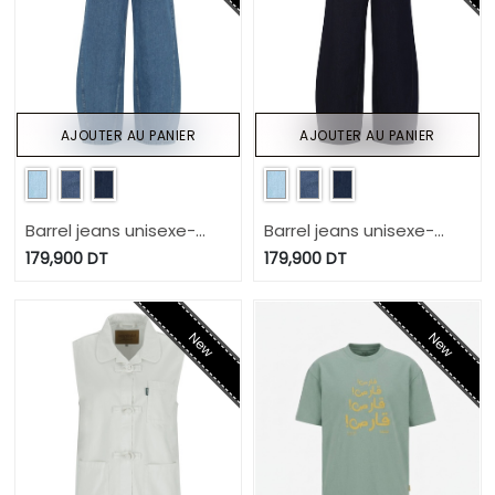
AJOUTER AU PANIER
AJOUTER AU PANIER
Barrel jeans unisexe-
Barrel jeans unisexe-
BIBOO
BIBOO
179,900
DT
179,900
DT
New
New