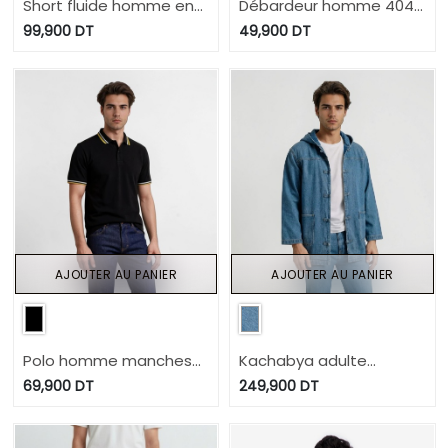
Short fluide homme en
Débardeur homme 404
jeans - TAMIR
BACHÉ
99,900
DT
49,900
DT
AJOUTER AU PANIER
AJOUTER AU PANIER
Polo homme manches
Kachabya adulte
courtes avec broderie
unisexe
69,900
DT
249,900
DT