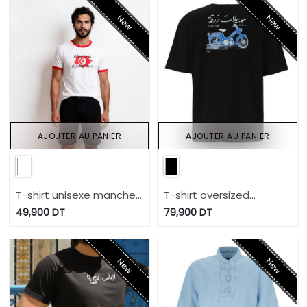
New
New
AJOUTER AU PANIER
AJOUTER AU PANIER
T-shirt unisexe manches
T-shirt oversized
courtes contrasté نسور
homme manches
49,900
DT
79,900
DT
courtes موبيلات زرقة
قرطاج ديما فالعلالي
New
New