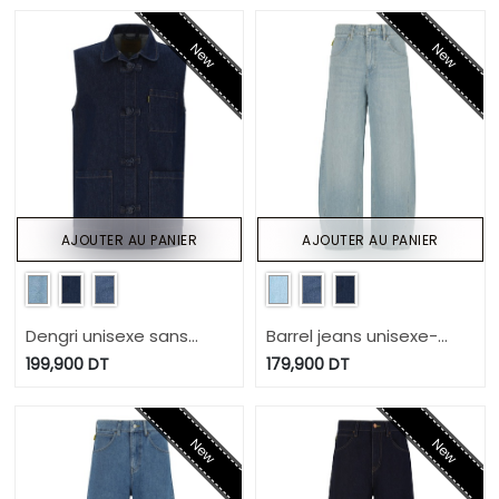
New
New
AJOUTER AU PANIER
AJOUTER AU PANIER
Dengri unisexe sans
Barrel jeans unisexe-
manche KEHNA
BIBOO
199,900
DT
179,900
DT
New
New