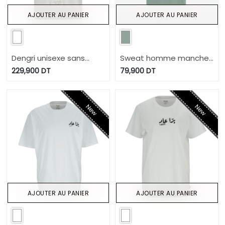
AJOUTER AU PANIER
AJOUTER AU PANIER
Dengri unisexe sans
Sweat homme manches
manche KEHNA
courtes !قارص! قارص
229,900
DT
79,900
DT
New
New
AJOUTER AU PANIER
AJOUTER AU PANIER