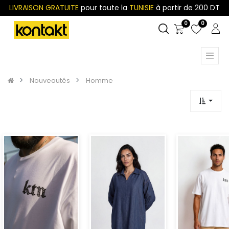
LIVRAISON GRATUITE
pour toute la
TUNISIE
à partir de 200 DT
0
0
Nouveautés
Homme