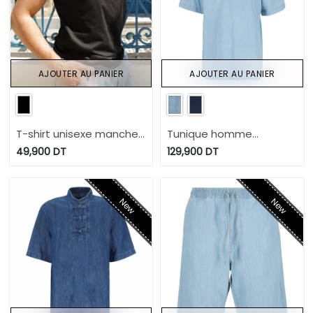
AJOUTER AU PANIER
AJOUTER AU PANIER
T-shirt unisexe manches
Tunique homme
courtes لاباس؟ cv?
manches courtes avec
49,900
DT
129,900
DT
détail dengri-TAHA
New
New