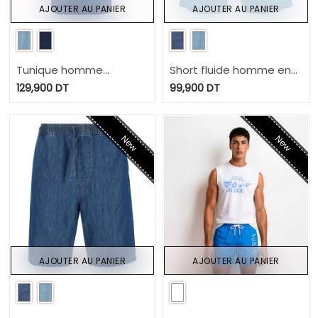
AJOUTER AU PANIER
AJOUTER AU PANIER
Tunique homme
Short fluide homme en
manches courtes avec
jeans - TAMIR
129,900
DT
99,900
DT
détail dengri-TAHA
New
New
AJOUTER AU PANIER
AJOUTER AU PANIER