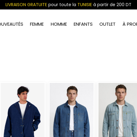
LIVRAISON GRATUITE
pour toute la
TUNISIE
à partir de 200 DT
OUVEAUTÉS
FEMME
HOMME
ENFANTS
OUTLET
À PRO