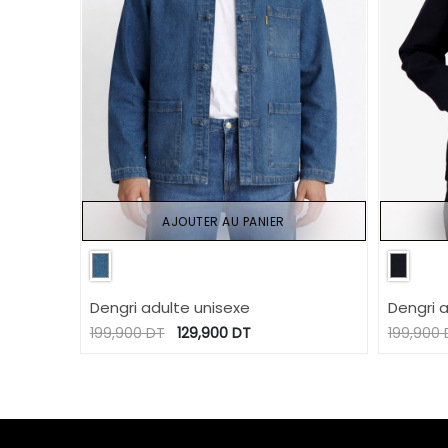
AJOUTER AU PANIER
Dengri adulte unisexe
Dengri 
199,900
DT
129,900
DT
199,900