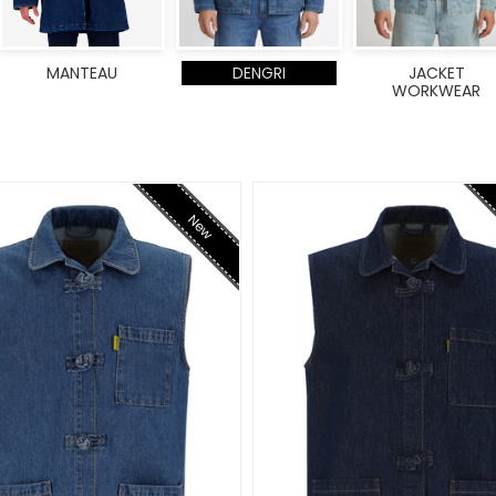
MANTEAU
DENGRI
JACKET
WORKWEAR
New