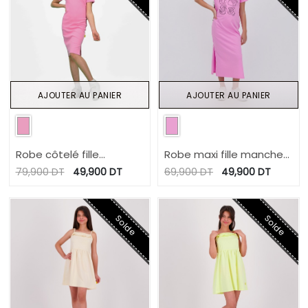
AJOUTER AU PANIER
AJOUTER AU PANIER
Robe côtelé fille
Robe maxi fille manches
manches courtes avec
courtes avec fente
79,900
DT
49,900
DT
69,900
DT
49,900
DT
cut out
MARIE ANTOINETTE
Solde
Solde