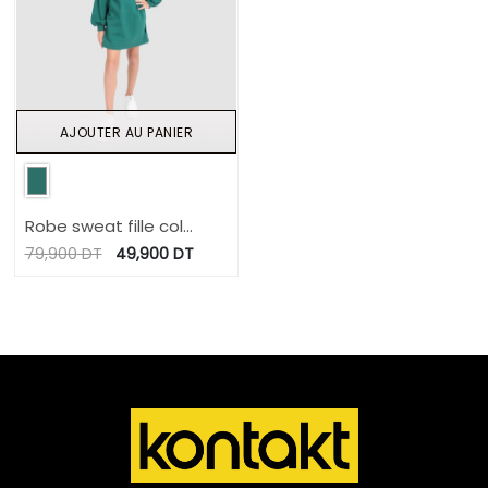
AJOUTER AU PANIER
Robe sweat fille col
cheminé زين الصحراء و
79,900
DT
49,900
DT
بهجتها