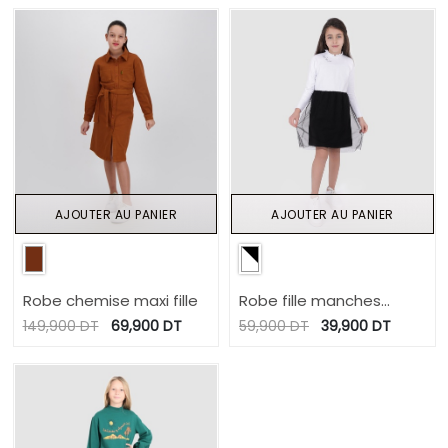
AJOUTER AU PANIER
AJOUTER AU PANIER
Robe chemise maxi fille
Robe fille manches
longues avec volant en
149,900
DT
69,900
DT
59,900
DT
39,900
DT
tulle مزيانة