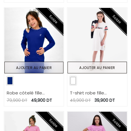
Solde
Solde
AJOUTER AU PANIER
AJOUTER AU PANIER
Robe côtelé fille
T-shirt robe fille
manches longues avec
manches courtes
79,900
DT
49,900
DT
49,900
DT
39,900
DT
cut out et perles
KONTAKT
Solde
Solde