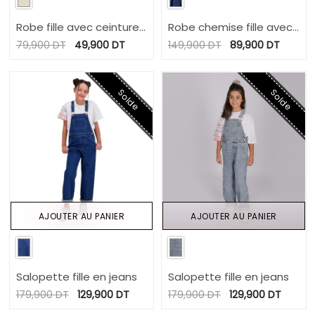
Robe fille avec ceinture
Robe chemise fille avec
à la taille et broderie
fleurs a volants en jeans
79,900
DT
49,900
DT
149,900
DT
89,900
DT
Solde
Solde
AJOUTER AU PANIER
AJOUTER AU PANIER
Salopette fille en jeans
Salopette fille en jeans
179,900
DT
129,900
DT
179,900
DT
129,900
DT