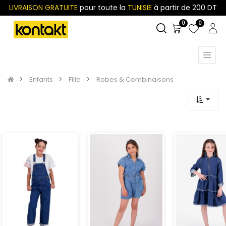
LIVRAISON GRATUITE
pour toute la
TUNISIE
à partir de 200 DT
0
0
Enfants
Fille
Robes & Combinaisons