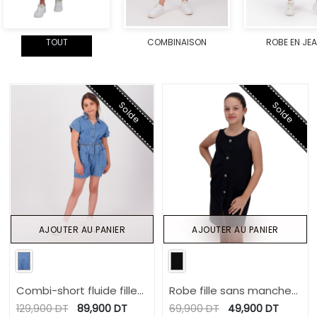
TOUT
COMBINAISON
ROBE EN JE
Solde
Solde
AJOUTER AU PANIER
AJOUTER AU PANIER
Combi-short fluide fille
Robe fille sans manches
en jeans
en jeans
129,900
DT
89,900
DT
69,900
DT
49,900
DT