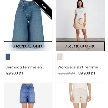
New
AJOUTER AU PANIER
AJOUTER AU PANIER
Bermuda femme en
Workwear skirt femme-
jeans- BADIRA 2.0
MARAM
129,900
DT
129,900
DT
89,900
DT