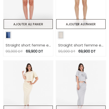
AJOUTER AU PANIER
AJOUTER AU PANIER
Straight short femme en
Straight short femme en
jeans - NERMINE
jeans - NERMINE
99,900
DT
69,900
DT
99,900
DT
69,900
DT