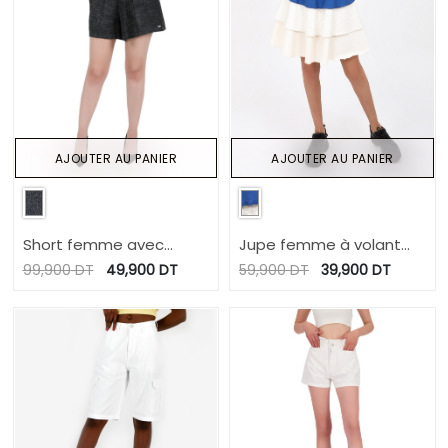
AJOUTER AU PANIER
AJOUTER AU PANIER
Short femme avec
Jupe femme à volant
poche côté en Tweed
chaine et trame
99,900
DT
49,900
DT
59,900
DT
39,900
DT