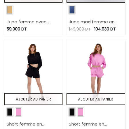
Jupe femme avec
Jupe maxi femme en
poches italiennes
jeans- MYRIAM
59,900
DT
149,900
DT
104,930
DT
AJOUTER AU PANIER
AJOUTER AU PANIER
Short femme en
Short femme en