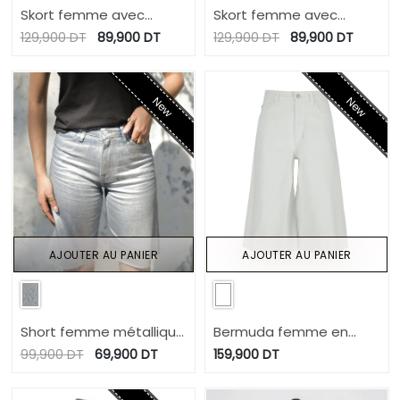
Skort femme avec
Skort femme avec
noued en jeans -
noued en jeans -
129,900
DT
89,900
DT
129,900
DT
89,900
DT
SOUKAINA 2.0
SOUKAINA 2.0
New
New
AJOUTER AU PANIER
AJOUTER AU PANIER
Short femme métallique
Bermuda femme en
- NERMINE
jeans - Badira
99,900
DT
69,900
DT
159,900
DT