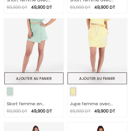
bande à la taille croisée
bande à la taille croisée
69,900
DT
49,900
DT
69,900
DT
49,900
DT
AJOUTER AU PANIER
AJOUTER AU PANIER
Skort femme en
Jupe femme avec
molleton
poches italiennes FLEUR
69,900
DT
49,900
DT
69,900
DT
49,900
DT