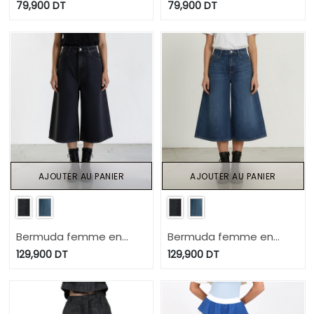
molleton
molleton
79,900
DT
79,900
DT
AJOUTER AU PANIER
AJOUTER AU PANIER
Bermuda femme en
Bermuda femme en
jeans- Badira
jeans- Badira
129,900
DT
129,900
DT