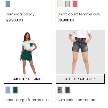
Bermuda baggy
Short court femme avec
unisexe- BADER
poches plaqués
129,900
DT
79,900
DT
AJOUTER AU PANIER
AJOUTER AU PANIER
Short cargo femme en
Slim short femme en
molleton
jeans - NERMINE
79,900
DT
99,900
DT