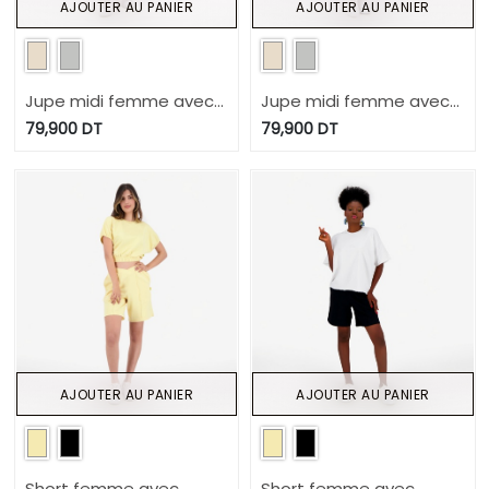
AJOUTER AU PANIER
AJOUTER AU PANIER
Jupe midi femme avec
Jupe midi femme avec
bande à la taille croisée
bande à la taille croisée
79,900
DT
79,900
DT
AJOUTER AU PANIER
AJOUTER AU PANIER
Short femme avec
Short femme avec