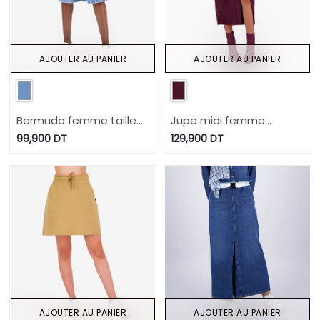
AJOUTER AU PANIER
AJOUTER AU PANIER
Bermuda femme taille
Jupe midi femme
haute en jeans -BADIRA
boutonnée en velours
99,900
DT
129,900
DT
SOULEF
AJOUTER AU PANIER
AJOUTER AU PANIER