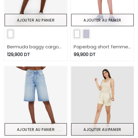
AJOUTER AU PANIER
AJOUTER AU PANIER
Bermuda baggy cargo
Paperbag short femme
unisexe- BADER 2.0
- YESMINE
129,900
DT
99,900
DT
AJOUTER AU PANIER
AJOUTER AU PANIER