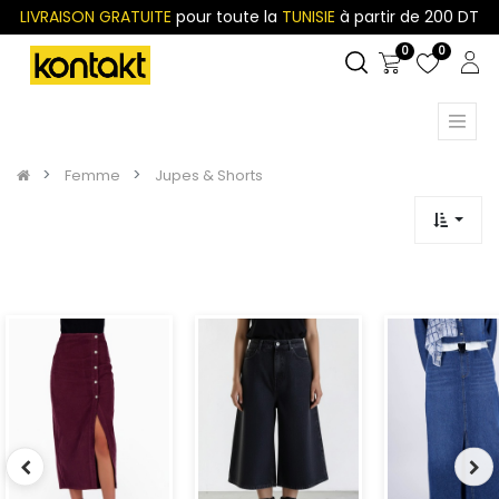
LIVRAISON GRATUITE
pour toute la
TUNISIE
à partir de 200 DT
0
0
Femme
Jupes & Shorts