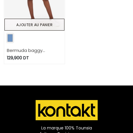
AJOUTER AU PANIER
Bermuda baggy
unisexe- BADER
129,900
DT
La marque 100% Tounsia