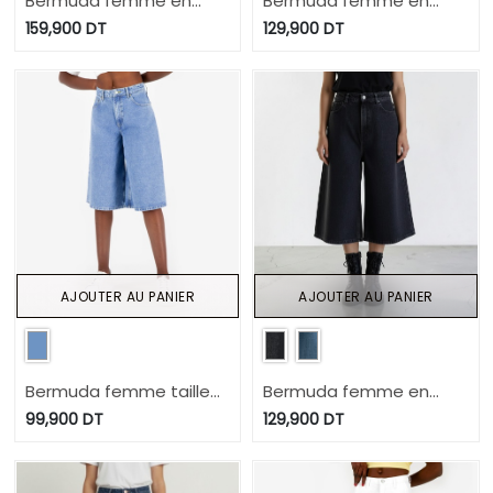
Bermuda femme en
Bermuda femme en
jeans - Badira
jeans- BADIRA 2.0
159,900
DT
129,900
DT
AJOUTER AU PANIER
AJOUTER AU PANIER
Bermuda femme taille
Bermuda femme en
haute en jeans -BADIRA
jeans- Badira
99,900
DT
129,900
DT