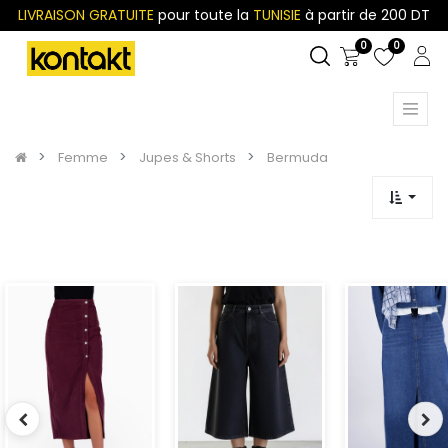
LIVRAISON GRATUITE
pour toute la
TUNISIE
à partir de 200 DT
0
0
Femme
Jupes & Shorts
Bermuda