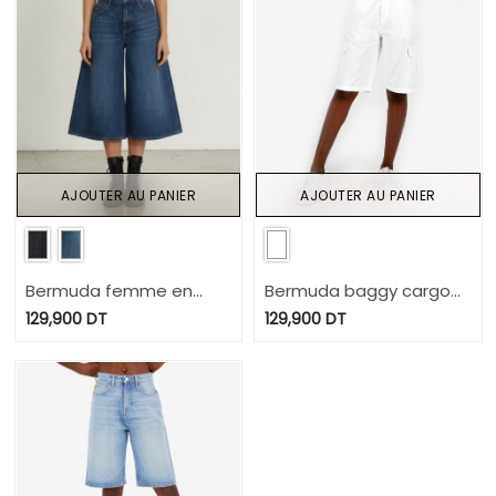
AJOUTER AU PANIER
AJOUTER AU PANIER
Bermuda femme en
Bermuda baggy cargo
jeans- Badira
unisexe- BADER 2.0
129,900
DT
129,900
DT