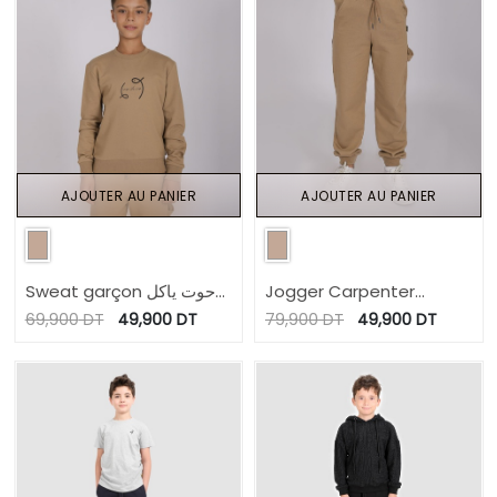
AJOUTER AU PANIER
AJOUTER AU PANIER
Sweat garçon حوت ياكل
Jogger Carpenter
حوت
garçon en molleton
69,900
DT
49,900
DT
79,900
DT
49,900
DT