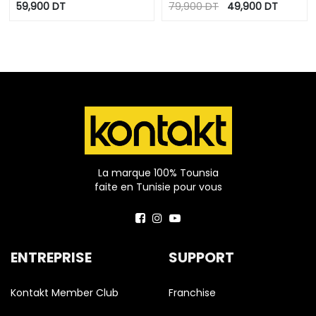
molleton
avec effet CRAQUE
59,900
DT
79,900
DT
49,900
DT
La marque 100% Tounsia
faite en Tunisie pour vous
ENTREPRISE
SUPPORT
Kontakt Member Club
Franchise