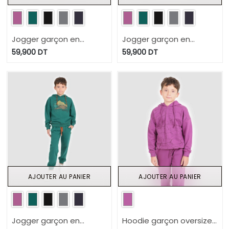
Jogger garçon en
Jogger garçon en
molleton
molleton
59,900
DT
59,900
DT
AJOUTER AU PANIER
AJOUTER AU PANIER
Jogger garçon en
Hoodie garçon oversized