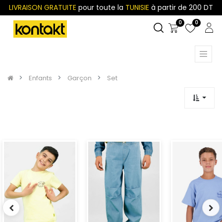
LIVRAISON GRATUITE
pour toute la
TUNISIE
à partir de 200 DT
0
0
Enfants
Garçon
Set