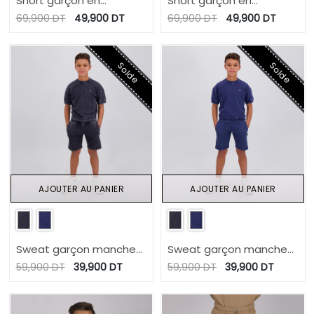
Short garçon en
Short garçon en
molleton délavé
molleton délavé
69,900
DT
49,900
DT
69,900
DT
49,900
DT
Solde
Solde
AJOUTER AU PANIER
AJOUTER AU PANIER
Sweat garçon manches
Sweat garçon manches
courtes délavé avec
courtes délavé avec
59,900
DT
39,900
DT
59,900
DT
39,900
DT
logo
logo