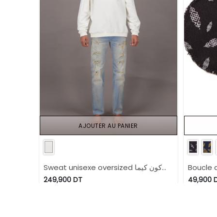
AJOUTER AU PANIER
Sweat unisexe oversized كون كيما
Boucle d
انتي Selvedge And Raw Look - TUNIS
PRINT E
249,900
DT
49,900
FASHION WEEK 2024
2024