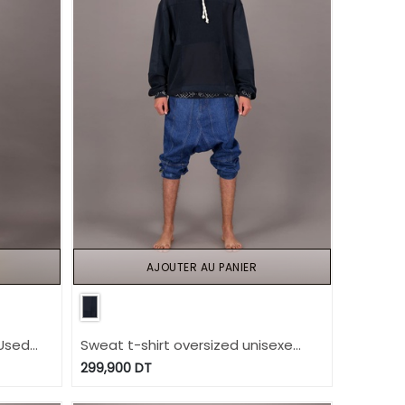
AJOUTER AU PANIER
 Used
Sweat t-shirt oversized unisexe
 2024
IMPRIME BERBERE UPCYCLING
299,900
DT
METHODS - TUNIS FASHION WEEK
2024