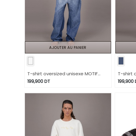
AJOUTER AU PANIER
T-shirt oversized unisexe MOTIF
T-shirt 
BERBERE Heavy Used Effect - TUNIS
TUNIS F
199,900
DT
199,900
FASHION WEEK 2024