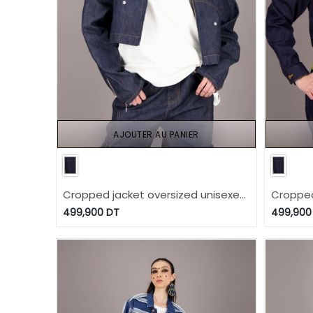
AJOUTER AU PANIER
Cropped jacket oversized unisexe
Cropped
en jeans Selvedge And Raw Look -
avec fe
499,900
DT
499,900
TUNIS FASHION WEEK 2024
Selvedg
FASHION