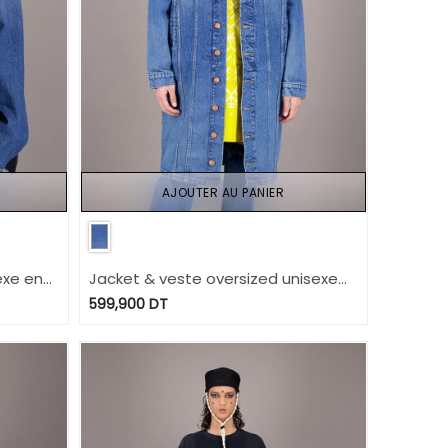
AJOUTER AU PANIER
exe en
Jacket & veste oversized unisexe
ION WEEK
en jeans Modular TNFW
599,900
DT