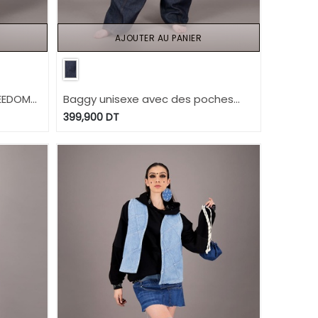
AJOUTER AU PANIER
REEDOM
Baggy unisexe avec des poches
NIS
détachables en jeans Selvedge
399,900
DT
And Raw Look - TUNIS FASHION WEEK
2024