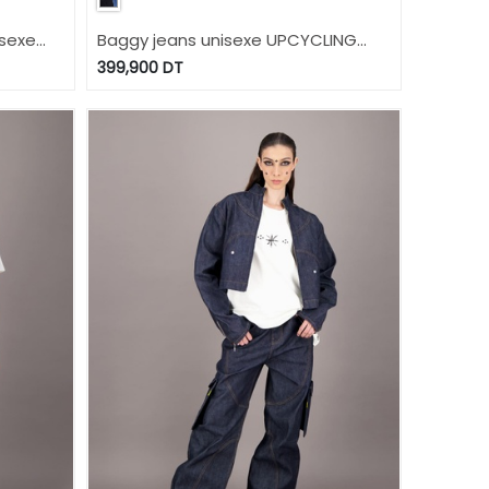
isexe
Baggy jeans unisexe UPCYCLING
Y PRINT
METHODS - TUNIS FASHION WEEK
399,900
DT
WEEK
2024