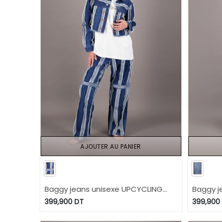
AJOUTER AU PANIER
Baggy jeans unisexe UPCYCLING
Baggy j
METHODS - TUNIS FASHION WEEK
Effect 
399,900
DT
399,900
2024