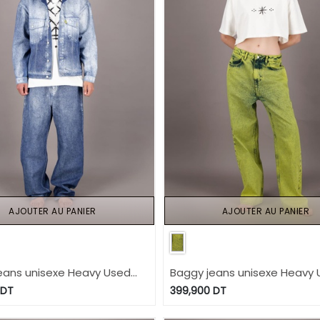
AJOUTER AU PANIER
AJOUTER AU PANIER
eans unisexe Heavy Used
Baggy jeans unisexe Heavy
- TUNIS FASHION WEEK 2024
Effect - TUNIS FASHION WEEK
DT
399,900
DT