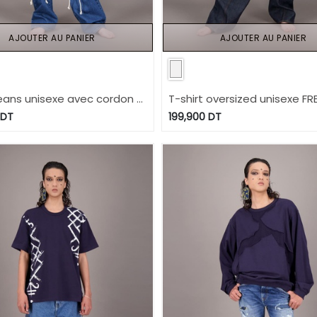
AJOUTER AU PANIER
AJOUTER AU PANIER
eans unisexe avec cordon à
T-shirt oversized unisexe F
Modular - TUNIS FASHION
Selvedge And Raw Look - TU
DT
199,900
DT
24
FASHION WEEK 2024