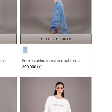
AJOUTER AU PANIER
ec
Farmla unisexe avec doublure
matelassé en jeans UPCYCLING
399,900
DT
METHODS - TUNIS FASHION WEEK
2024