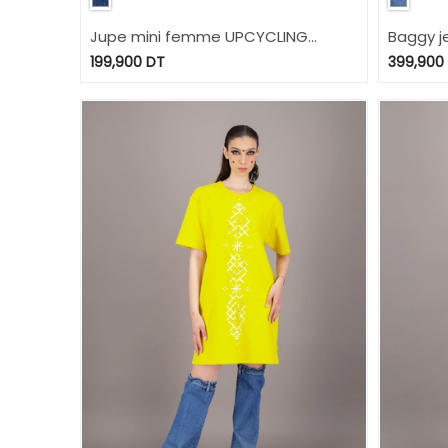
Jupe mini femme UPCYCLING
Baggy j
METHODS - TUNIS FASHION WEEK
TUNIS F
199,900
DT
399,900
2024