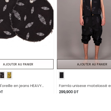
AJOUTER AU PANIER
AJOUTER AU PANIER
'oreille en jeans HEAVY
Farmla unisexe matelassé e
FFECT - TUNIS FASHION WEEK
IMPRIME BERBERE HEAVY PRIN
DT
299,900
DT
LASER - TUNIS FASHION WEEK