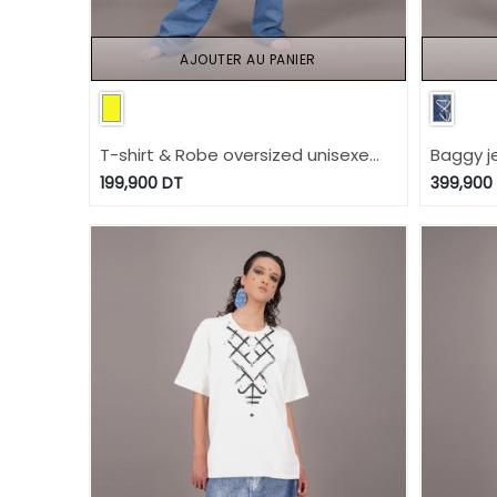
AJOUTER AU PANIER
T-shirt & Robe oversized unisexe
Baggy j
كون كيما انتي Modular - TUNIS
lacets 
199,900
DT
399,900
FASHION WEEK 2024
WEEK 20