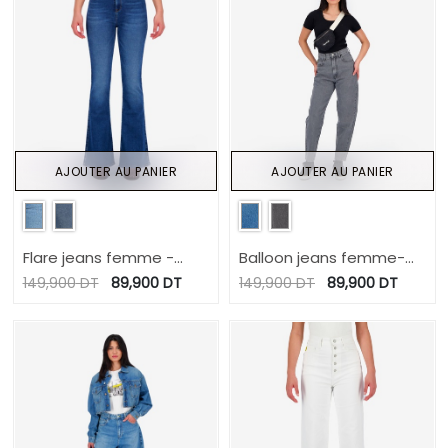
AJOUTER AU PANIER
AJOUTER AU PANIER
Flare jeans femme -
Balloon jeans femme-
FERYEL
BAYA
149,900
DT
89,900
DT
149,900
DT
89,900
DT