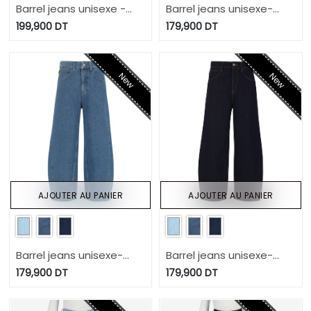
Barrel jeans unisexe -
Barrel jeans unisexe-
BIBOO
BIBOO
199,900
DT
179,900
DT
New
New
AJOUTER AU PANIER
AJOUTER AU PANIER
Barrel jeans unisexe-
Barrel jeans unisexe-
BIBOO
BIBOO
179,900
DT
179,900
DT