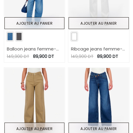
AJOUTER AU PANIER
AJOUTER AU PANIER
Balloon jeans femme-
Ribcage jeans femme-
BAYA
RAYA
149,900
DT
89,900
DT
149,900
DT
89,900
DT
AJOUTER AU PANIER
AJOUTER AU PANIER