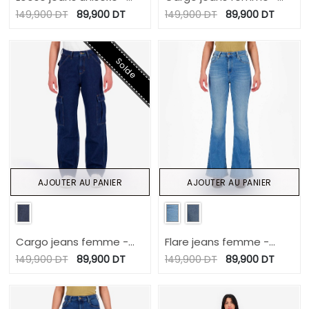
NOOR
KAMILA
149,900
DT
89,900
DT
149,900
DT
89,900
DT
Solde
AJOUTER AU PANIER
AJOUTER AU PANIER
Cargo jeans femme -
Flare jeans femme -
KAMILA
FERYEL
149,900
DT
89,900
DT
149,900
DT
89,900
DT