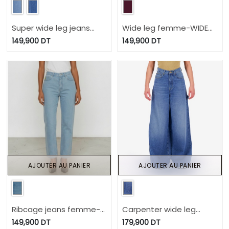
Super wide leg jeans
Wide leg femme-WIDED
femme - WIDED 2.0
3.0
149,900
DT
149,900
DT
AJOUTER AU PANIER
AJOUTER AU PANIER
Ribcage jeans femme-
Carpenter wide leg
RAYA 2.0
jeans femme - KARIMA
149,900
DT
179,900
DT