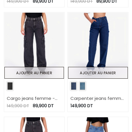
RAYA 2.0
RAYA 2.0
149,900
DT
89,900
DT
149,900
DT
89,900
DT
AJOUTER AU PANIER
AJOUTER AU PANIER
Cargo jeans femme -
Carpenter jeans femme
KAMILA
- KARIMA
149,900
DT
89,900
DT
149,900
DT