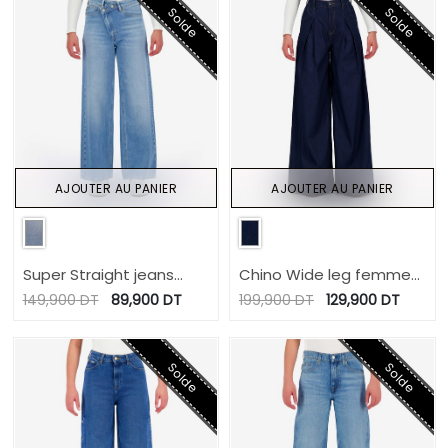
Solde
Solde
AJOUTER AU PANIER
AJOUTER AU PANIER
Super Straight jeans
Chino Wide leg femme-
femme avec braguette
CHEDIA
149,900
DT
89,900
DT
199,900
DT
129,900
DT
décalé- SARRA 2.0
Solde
Solde