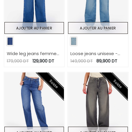
AJOUTER AU PANIER
AJOUTER AU PANIER
Wide leg jeans femme
Loose jeans unisexe -
avec boutons pressions
NOOR
179,900
DT
129,900
DT
149,900
DT
89,900
DT
- WIDED
Solde
Solde