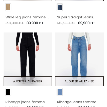
Wide leg jeans femme -
Super Straight jeans
WIDED
femme avec braguette
149,900
DT
89,900
DT
149,900
DT
89,900
DT
décalé- SARRA 2.0
AJOUTER AU PANIER
AJOUTER AU PANIER
Ribcage jeans femme-
Ribcage jeans femme-