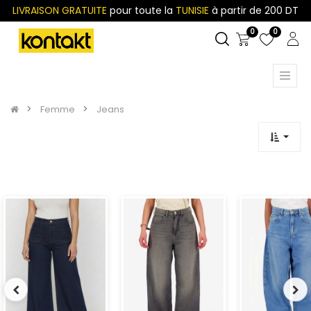
LIVRAISON GRATUITE
pour toute la
TUNISIE
à partir de 200 DT
0
0
Femme
Jeans