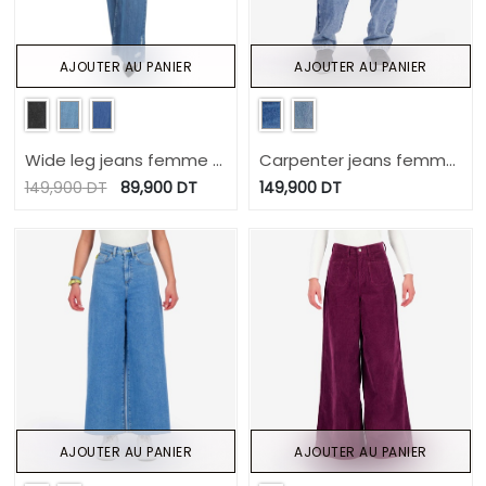
AJOUTER AU PANIER
AJOUTER AU PANIER
Wide leg jeans femme -
Carpenter jeans femme
WIDED
- KARIMA
149,900
DT
89,900
DT
149,900
DT
AJOUTER AU PANIER
AJOUTER AU PANIER