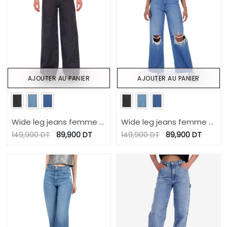
AJOUTER AU PANIER
AJOUTER AU PANIER
Wide leg jeans femme -
Wide leg jeans femme -
WIDED
WIDED
149,900
DT
89,900
DT
149,900
DT
89,900
DT