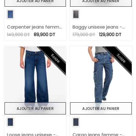
AJOUTER AU PANIER
AJOUTER AU PANIER
Carpenter jeans femme
Baggy unisexe jeans -
- KARIMA
BASSYM
149,900
DT
89,900
DT
179,900
DT
129,900
DT
Solde
Solde
AJOUTER AU PANIER
AJOUTER AU PANIER
Loose jeans unisexe -
Cargo jeans femme -