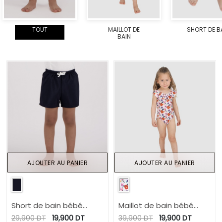
TOUT
MAILLOT DE
SHORT DE B
BAIN
AJOUTER AU PANIER
AJOUTER AU PANIER
Short de bain bébé
Maillot de bain bébé
garçon avec cordon
avec volant imprimé
29,900
DT
19,900
DT
39,900
DT
19,900
DT