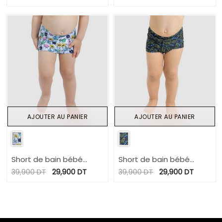
FLEUR
AJOUTER AU PANIER
AJOUTER AU PANIER
Short de bain bébé
Short de bain bébé
imprimé FUNNY
PLAYING WITH MONSTERS
39,900
DT
29,900
DT
39,900
DT
29,900
DT
MONSTERS