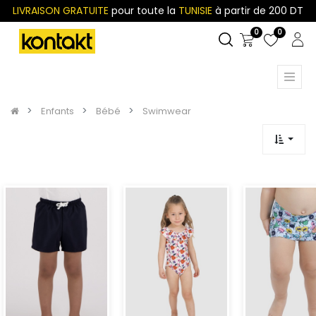
LIVRAISON GRATUITE
pour toute la
TUNISIE
à partir de 200 DT
0
0
Enfants
Bébé
Swimwear