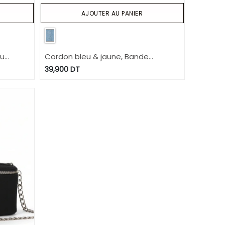
AJOUTER AU PANIER
au
Cordon bleu & jaune, Bande
multicouleur, 2 poissons jaune+ 1
39,900
DT
blanc