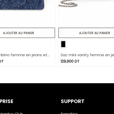
AJOUTER AU PANIER
AJOUTER AU PANIER
bino femme en jeans et
Sac mini vanity femme en j
cuir
DT
129,900
DT
PRISE
SUPPORT
 Member Club
Franchise