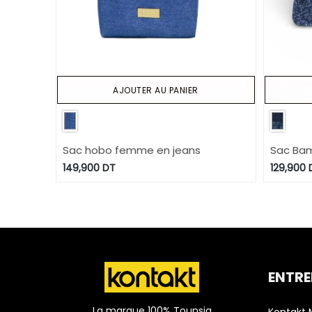
AJOUTER AU PANIER
Sac hobo femme en jeans
Sac Bam
cuir
149,900
DT
129,900
ENTRE
La marque 100% Tounsia
Kontakt