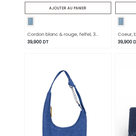
AJOUTER AU PANIER
Cordon blanc & rouge, felfel, 3
Coeur, 
poisoons bleu fonce
39,900
DT
39,900
D