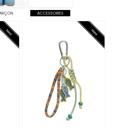
ARÇON
ACCESSOIRES
New
New