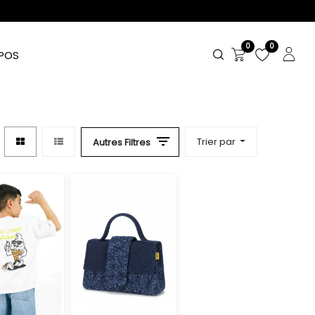
0
0
POS
Trier par
Autres Filtres