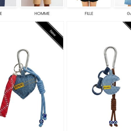
E
HOMME
FILLE
G
New