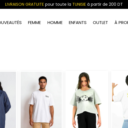
LIVRAISON GRATUITE
pour toute la
TUNISIE
à partir de 200 DT
OUVEAUTÉS
FEMME
HOMME
ENFANTS
OUTLET
À PRO