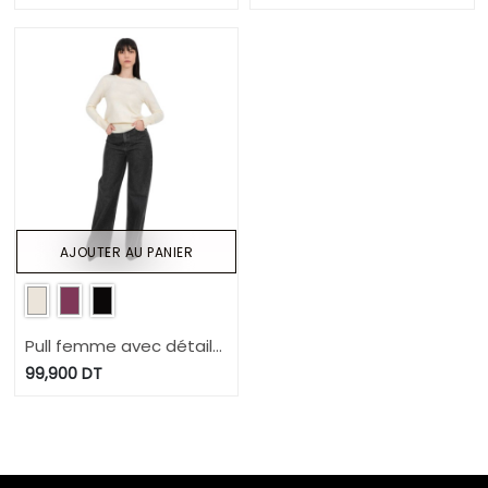
AJOUTER AU PANIER
Pull femme avec détail
broderie en maille fine
99,900
DT