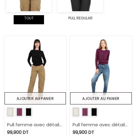
TOUT
PULL REGULAR
AJOUTER AU PANIER
AJOUTER AU PANIER
Pull femme avec détail
Pull femme avec détail
broderie en maille fine
broderie en maille fine
99,900
DT
99,900
DT