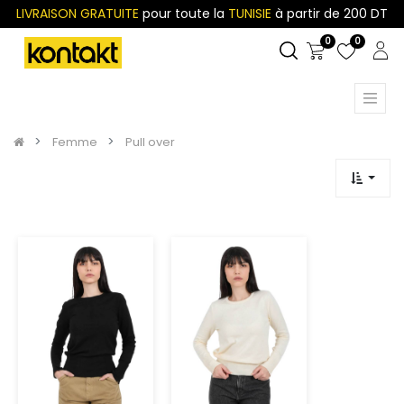
LIVRAISON GRATUITE
pour toute la
TUNISIE
à partir de 200 DT
0
0
Femme
Pull over