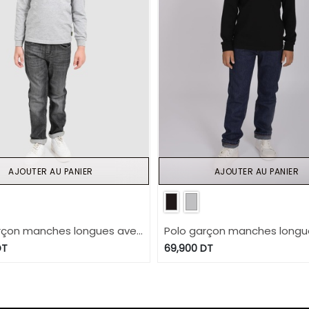
AJOUTER AU PANIER
AJOUTER AU PANIER
rçon manches longues avec
Polo garçon manches longu
e
broderie
T
69,900
DT