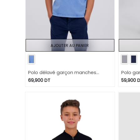
AJOUTER AU PANIER
Polo délavé garçon manches
Polo ga
courtes avec flamant rose
broderi
69,900
DT
59,900
D