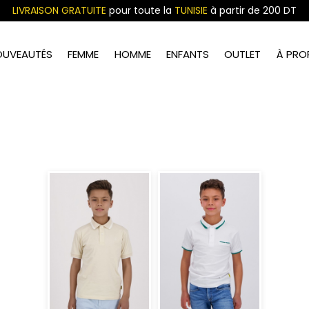
LIVRAISON GRATUITE
pour toute la
TUNISIE
à partir de 200 DT
OUVEAUTÉS
FEMME
HOMME
ENFANTS
OUTLET
À PRO