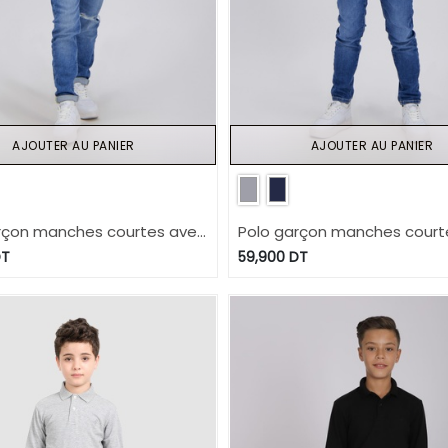
AJOUTER AU PANIER
AJOUTER AU PANIER
rçon manches courtes avec
Polo garçon manches court
e
broderie
T
59,900
DT