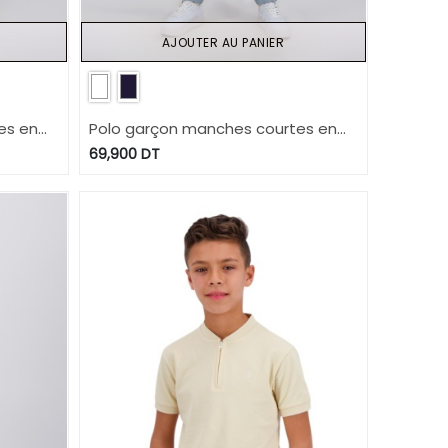
AJOUTER AU PANIER
es en
Polo garçon manches courtes en
ée
jersey avec poche passpoilée
69,900
DT