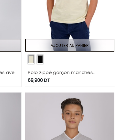
AJOUTER AU PANIER
es avec
Polo zippé garçon manches
courtes col mao avec broderie
69,900
DT