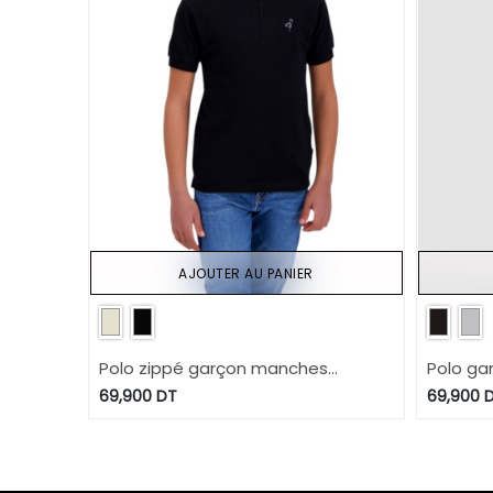
AJOUTER AU PANIER
Polo zippé garçon manches
Polo ga
courtes col mao avec broderie
broderi
69,900
DT
69,900
D