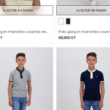
AJOUTER AU PANIER
AJOUTER AU PANIER
rçon manches courtes en
Polo garçon manches court
avec broderie
jersey avec poche passpoil
T
69,900
DT