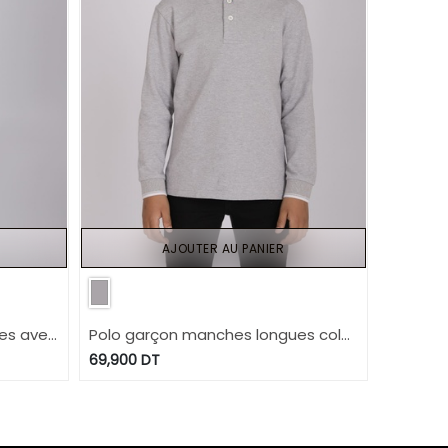
AJOUTER AU PANIER
es avec
Polo garçon manches longues col
mao avec broderie
69,900
DT