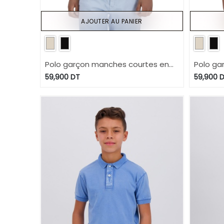
AJOUTER AU PANIER
Polo garçon manches courtes en
Polo ga
jersey avec broderie
jersey 
59,900
DT
59,900
D