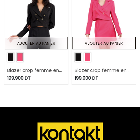
AJOUTER AU PANIER
AJOUTER AU PANIER
Blazer crop femme en
Blazer crop femme en
chaine et trame
chaine et trame
199,900
DT
199,900
DT