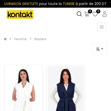
LIVRAISON GRATUITE
pour toute la
TUNISIE
à partir de 200 DT
0
0
Femme
Blazers