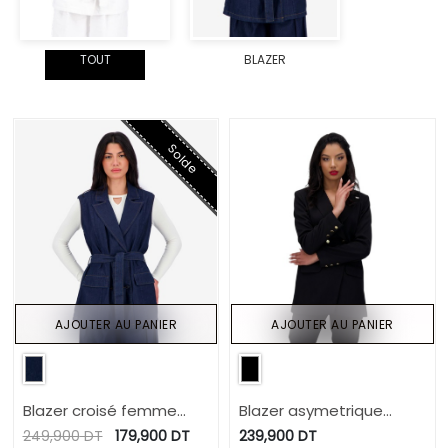
TOUT
BLAZER
Solde
AJOUTER AU PANIER
AJOUTER AU PANIER
Blazer croisé femme
Blazer asymetrique
sans manches-SAHAR
femme manches
249,900
DT
179,900
DT
239,900
DT