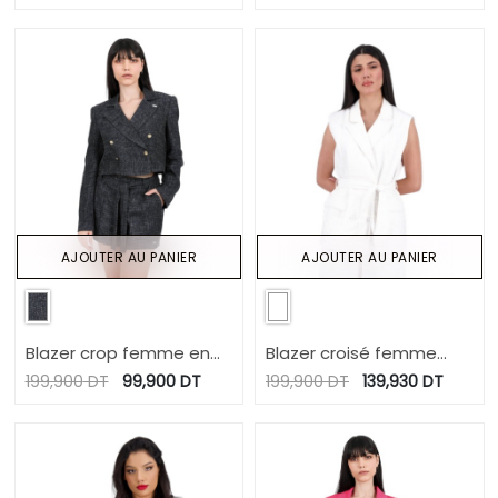
longues
AJOUTER AU PANIER
AJOUTER AU PANIER
Blazer crop femme en
Blazer croisé femme
tweed
sans manches-SAHAR
199,900
DT
99,900
DT
199,900
DT
139,930
DT