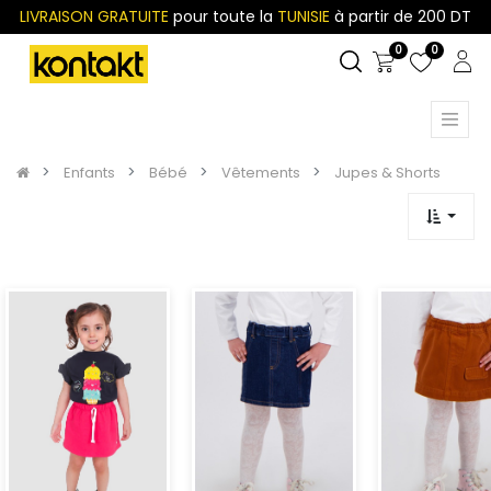
LIVRAISON GRATUITE
pour toute la
TUNISIE
à partir de 200 DT
0
0
Enfants
Bébé
Vêtements
Jupes & Shorts