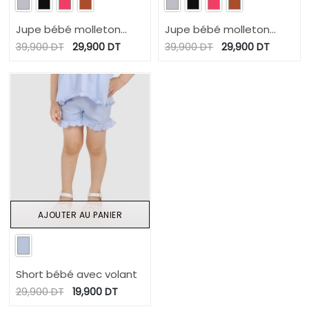
Jupe bébé molleton
Jupe bébé molleton
avec cordon
avec cordon
39,900
DT
29,900
DT
39,900
DT
29,900
DT
AJOUTER AU PANIER
Short bébé avec volant
29,900
DT
19,900
DT