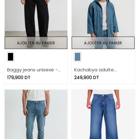
AJOUTER AU PANIER
AJOUTER AU PANIER
Baggy jeans unisexe -
Kachabya adulte
BASSYM
unisexe
179,900
DT
249,900
DT