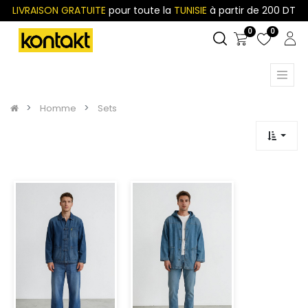
LIVRAISON GRATUITE
pour toute la
TUNISIE
à partir de 200 DT
0
0
Homme
Sets