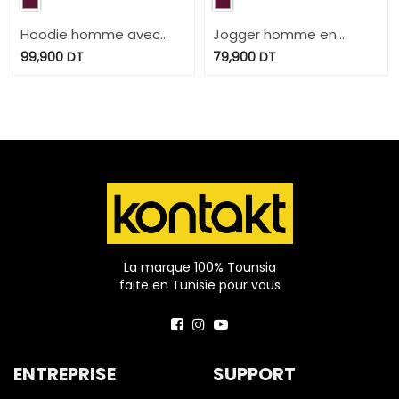
Hoodie homme avec
Jogger homme en
broderie
molleton
99,900
DT
79,900
DT
La marque 100% Tounsia
faite en Tunisie pour vous
ENTREPRISE
SUPPORT