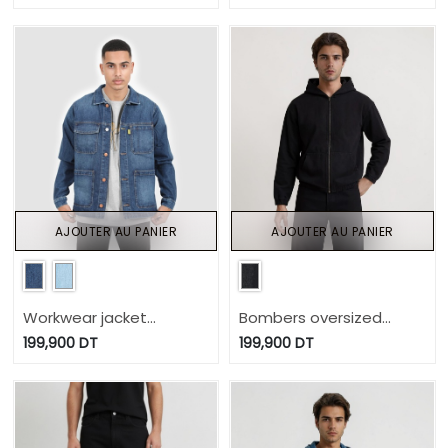
AJOUTER AU PANIER
AJOUTER AU PANIER
Workwear jacket
Bombers oversized
homme en jeans-WAEL
unisexe à capuche
199,900
DT
199,900
DT