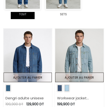
TOUT
SETS
AJOUTER AU PANIER
AJOUTER AU PANIER
Dengri adulte unisexe
Workwear jacket
homme en jeans-WAEL
199,900
DT
129,900
DT
199,900
DT