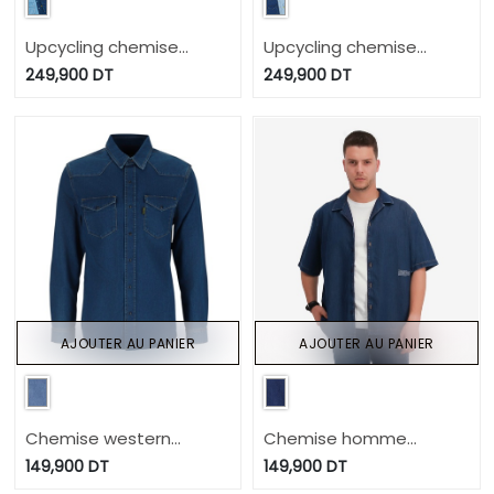
Upcycling chemise
Upcycling chemise
western homme en
western homme en
249,900
DT
249,900
DT
jeans bi-couleur - SHEMS
jeans bi-couleur - SHEMS
V2
V1
AJOUTER AU PANIER
AJOUTER AU PANIER
Chemise western
Chemise homme
homme en jeans -
manches courtes en
149,900
DT
149,900
DT
SHEMS
jeans - SHOKRI