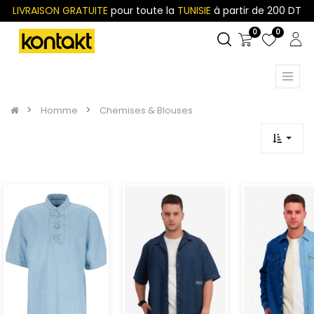
LIVRAISON GRATUITE
pour toute la
TUNISIE
à partir de 200 DT
0
0
Homme
Chemises & Blouses