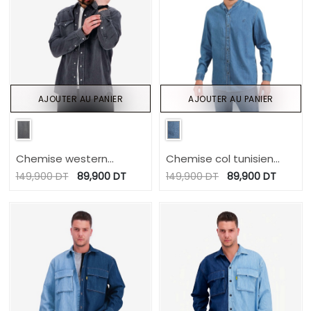
AJOUTER AU PANIER
AJOUTER AU PANIER
Chemise western
Chemise col tunisien
homme en jeans -SHEMS
homme en jeans -
149,900
DT
89,900
DT
149,900
DT
89,900
DT
TAMIM