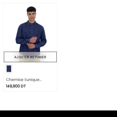
AJOUTER AU PANIER
Chemise tunique
homme en jeans -
149,900
DT
TAYSIR