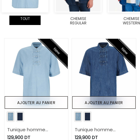
TOUT
CHEMISE
CHEMISE
REGULAR
WESTERN
New
New
AJOUTER AU PANIER
AJOUTER AU PANIER
Tunique homme
Tunique homme
manches courtes avec
manches courtes avec
129,900
DT
129,900
DT