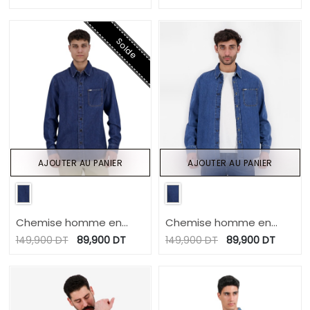
détail dengri-TAHA
détail dengri-TAHA
Solde
AJOUTER AU PANIER
AJOUTER AU PANIER
Chemise homme en
Chemise homme en
jeans - TAJ
jeans - TAJ
149,900
DT
89,900
DT
149,900
DT
89,900
DT