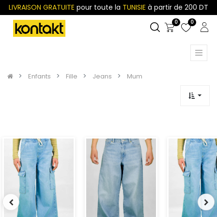
LIVRAISON GRATUITE
pour toute la
TUNISIE
à partir de 200 DT
0
0
Enfants
Fille
Jeans
Mum