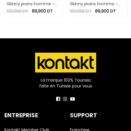
Skinny jeans homme -
Skinny jeans homme -
SOFYEN
SOFYEN
129,900
DT
89,900
DT
129,900
DT
89,900
DT
La marque 100% Tounsia
faite en Tunisie pour vous
ENTREPRISE
SUPPORT
Kontakt Member Club
Franchise