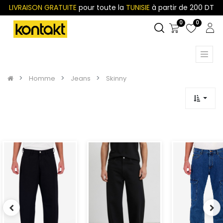
LIVRAISON GRATUITE
pour toute la
TUNISIE
à partir de 200 DT
0
0
Homme
Jeans
Skinny