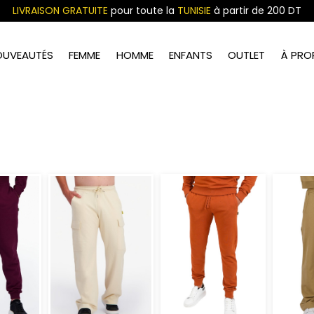
LIVRAISON GRATUITE
pour toute la
TUNISIE
à partir de 200 DT
OUVEAUTÉS
FEMME
HOMME
ENFANTS
OUTLET
À PRO