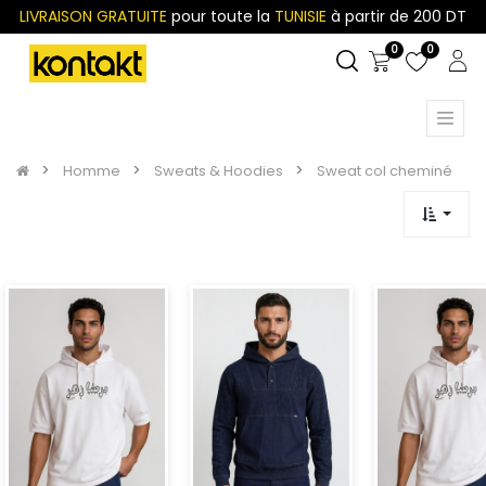
LIVRAISON GRATUITE
pour toute la
TUNISIE
à partir de 200 DT
0
0
Homme
Sweats & Hoodies
Sweat col cheminé