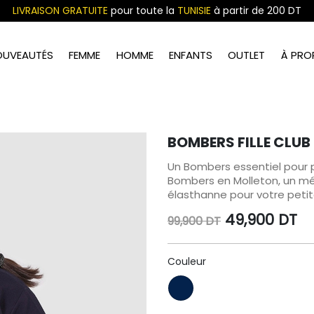
LIVRAISON GRATUITE
pour toute la
TUNISIE
à partir de 200 DT
OUVEAUTÉS
FEMME
HOMME
ENFANTS
OUTLET
À PRO
BOMBERS FILLE CLUB
Un Bombers essentiel pour pa
Bombers en Molleton, un mé
élasthanne pour votre petite 
49,900
DT
99,900
DT
Couleur