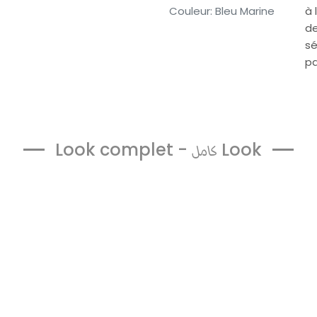
Couleur
:
Bleu Marine
à 
de
sé
pa
Look complet -
Look
كامل