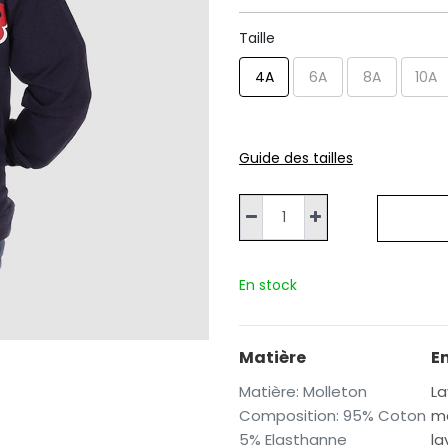
Taille
4A
6A
8A
10A
Guide des tailles
En stock
Matière
E
Matière
:
Molleton
La
Composition
:
95% Coton
ma
5% Elasthanne
la