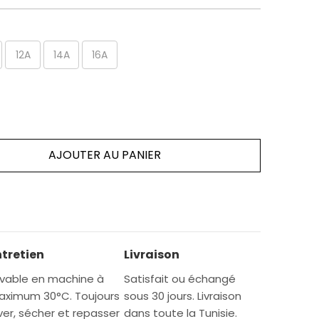
12A
14A
16A
AJOUTER AU PANIER
ntretien
Livraison
vable en machine à
Satisfait ou échangé
ximum 30°C. Toujours
sous 30 jours. Livraison
ver, sécher et repasser
dans toute la Tunisie.