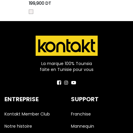
e And Raw
Selvedge And Raw Look - TUNIS FASHION
199,900
DT
4
WEEK 2024
La marque 100% Tounsia
faite en Tunisie pour vous
ENTREPRISE
SUPPORT
Kontakt Member Club
Franchise
Notre histoire
Mannequin