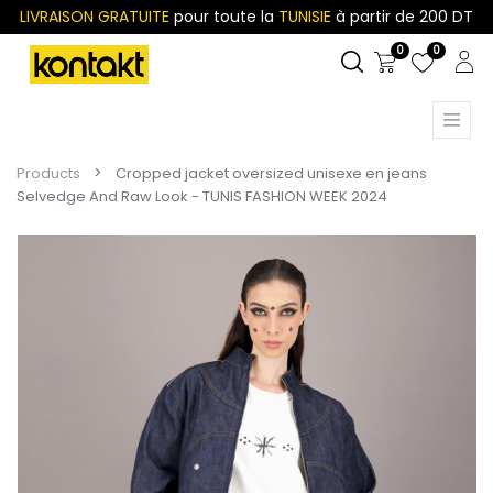
LIVRAISON GRATUITE
pour toute la
TUNISIE
à partir de 200 DT
0
0
Products
Cropped jacket oversized unisexe en jeans
Selvedge And Raw Look - TUNIS FASHION WEEK 2024