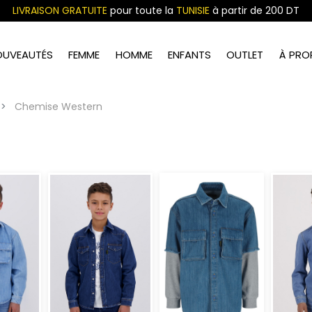
LIVRAISON GRATUITE
pour toute la
TUNISIE
à partir de 200 DT
OUVEAUTÉS
FEMME
HOMME
ENFANTS
OUTLET
À PRO
Chemise Western