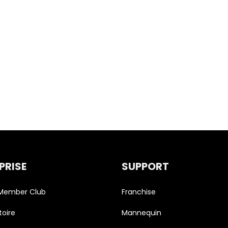
PRISE
SUPPORT
 Member Club
Franchise
toire
Mannequin