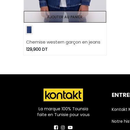
AJOUTER AU PANIER
Chemise western garçon en jeans
129,900
DT
ENTRE
La marque 100% Tounsia
Kontakt
faite en Tunisie pour vous
Notre his