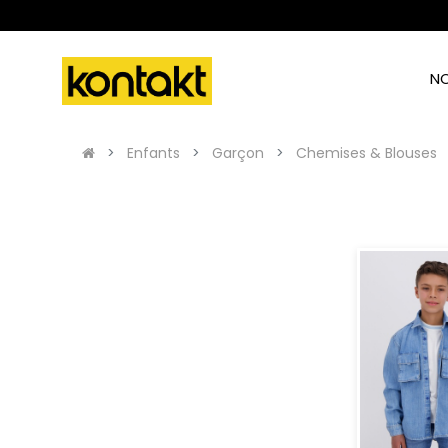
N
Enfants
Garçon
Chemises & Blouses