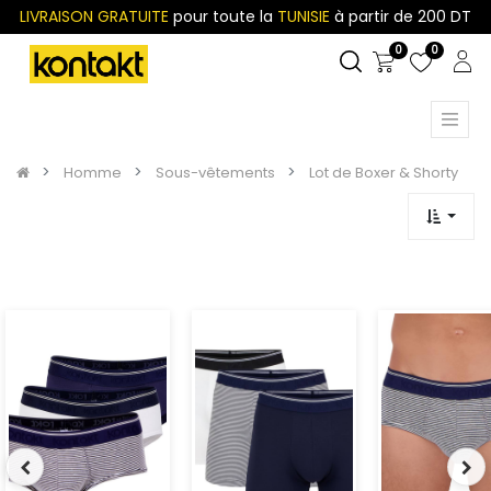
LIVRAISON GRATUITE
pour toute la
TUNISIE
à partir de 200 DT
0
0
Homme
Sous-vêtements
Lot de Boxer & Shorty