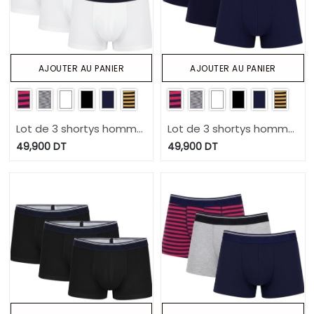
AJOUTER AU PANIER
AJOUTER AU PANIER
Lot de 3 shortys homme
Lot de 3 shortys homme
en coton stretch
en coton stretch
49,900
DT
49,900
DT