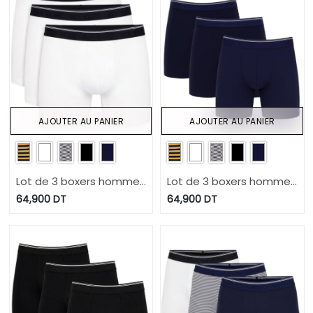
AJOUTER AU PANIER
AJOUTER AU PANIER
Lot de 3 boxers homme
Lot de 3 boxers homme
grandes tailles en coton
grandes tailles en coton
64,900
DT
64,900
DT
stretch
stretch