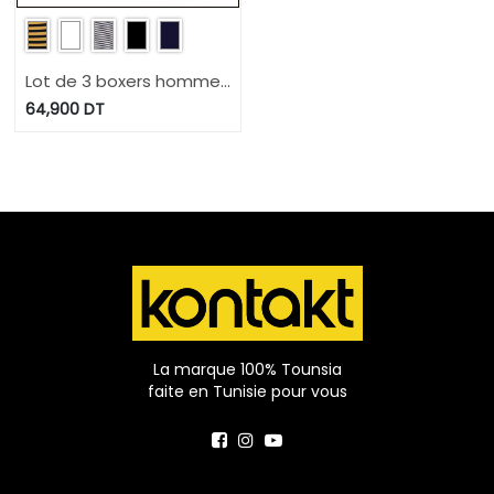
Lot de 3 boxers homme
grandes tailles en coton
64,900
DT
stretch
La marque 100% Tounsia
faite en Tunisie pour vous