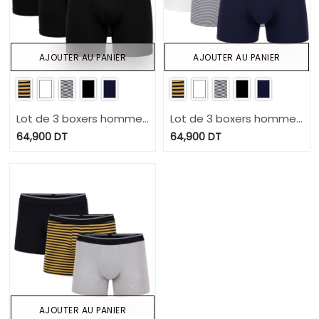
AJOUTER AU PANIER
AJOUTER AU PANIER
Lot de 3 boxers homme
Lot de 3 boxers homme
grandes tailles en coton
grandes tailles en coton
64,900
DT
64,900
DT
stretch
stretch
AJOUTER AU PANIER