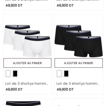
en coton stretch
en coton stretch
49,900
DT
49,900
DT
AJOUTER AU PANIER
AJOUTER AU PANIER
Lot de 3 shortys homme
Lot de 3 shortys homme
en coton pur
en coton pur
49,900
DT
49,900
DT