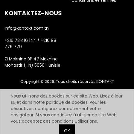
Conditions et termes
KONTAKTEZ-NOUS
info@kontakt.com.tn
+216 73 416 144 / +216 98
779 779
ZI Moknine BP 47 Moknine
Monastir (TN) 5050 Tunisie
Copyright © 2026. Tous droits réservés KONTAKT
Nous utilisons des cookies sur ce site Web. Lisez à leur
sujet dans notre politique de cookies. Pour les
désactiver, configurez correctement votre
navigateur. Si vous continuez à utiliser ce site Web,
vous acceptez ces conditions utilisations.
OK