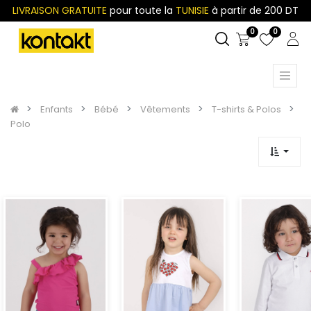
LIVRAISON GRATUITE
pour toute la
TUNISIE
à partir de 200 DT
0
0
Enfants
Bébé
Vêtements
T-shirts & Polos
Polo