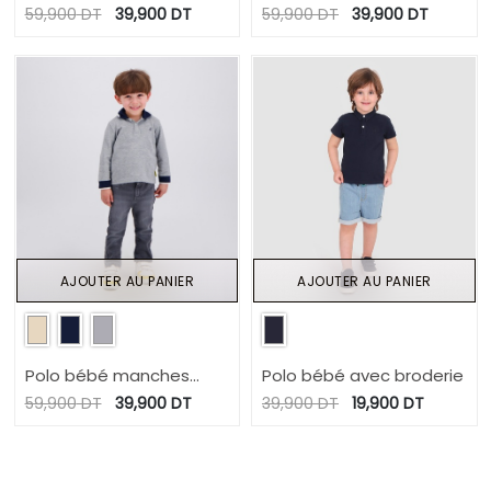
longues avec broderie
longues avec broderie
59,900
DT
39,900
DT
59,900
DT
39,900
DT
AJOUTER AU PANIER
AJOUTER AU PANIER
Polo bébé manches
Polo bébé avec broderie
longues avec broderie
59,900
DT
39,900
DT
39,900
DT
19,900
DT